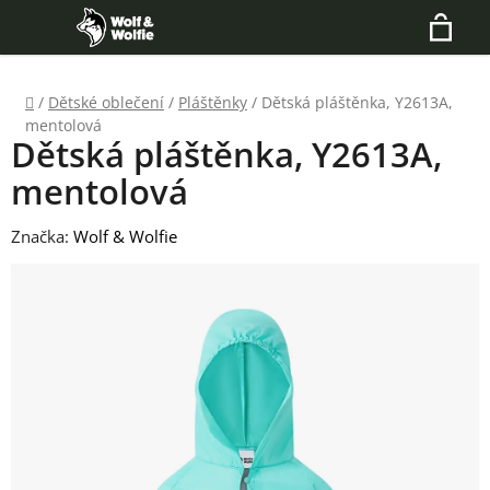
Přejít
Hledat
na
N
obsah
Domů
/
Dětské oblečení
/
Pláštěnky
/
Dětská pláštěnka, Y2613A,
K
mentolová
Dětská pláštěnka, Y2613A,
mentolová
Značka:
Wolf & Wolfie