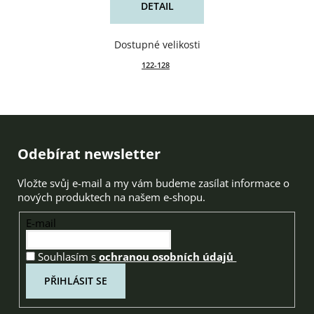
DETAIL
122-128
Zápatí
Odebírat newsletter
Vložte svůj e-mail a my vám budeme zasílat informace o
nových produktech na našem e-shopu.
E-mail
Souhlasím s
ochranou osobních údajů
PŘIHLÁSIT SE