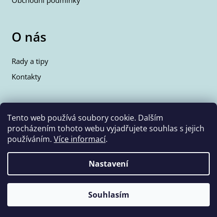
Obchodní podmínky
O nás
Rady a tipy
Kontakty
Kontakty
Tento web používá soubory cookie. Dalším
procházením tohoto webu vyjadřujete souhlas s jejich
info@wolfie.cz
používáním.
Více informací
.
+420 777 350 662
Nastavení
Vytvořil Shoptet
Copyright 2026
Wolf & Wolfie
. Všechna práva vyhrazena.
Souhlasím
Upravit nastavení cookies