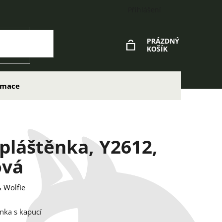
Přihlášení
PRÁZDNÝ
KOŠÍK
NÁKUPNÍ
KOŠÍK
lamace
 pláštěnka, Y2612,
ová
 Wolfie
ěnka s kapucí