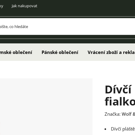
ky
Jak nakupovat
mské oblečení
Pánské oblečení
Vrácení zboží a rek
Dívčí
fialk
Značka:
Wolf &
Dívčí plášt