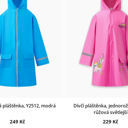
á pláštěnka, Y2512, modrá
Dívčí pláštěnka, jednoro
růžová světlejší
249 Kč
229 Kč