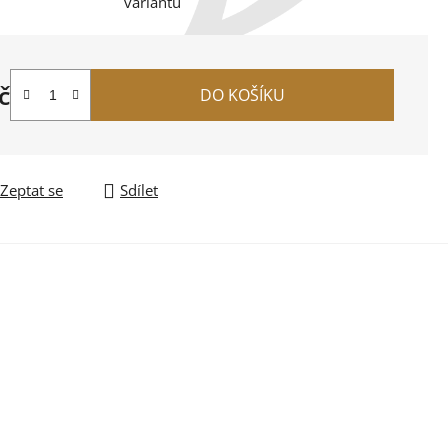
variantu
č
DO KOŠÍKU
na:
Zeptat se
Sdílet