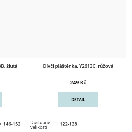
B, žlutá
Dívčí pláštěnka, Y2613C, růžová
249 Kč
DETAIL
0
146-152
122-128