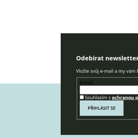
Odebírat newslette
Vložte svůj e-mail a my vám
E-mail
Souhlasím s
ochranou 
PŘIHLÁSIT SE
Z
á
p