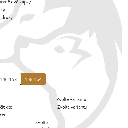
traně dvě kapsy
vky
a druky
146-152
158-164
Zvolte variantu
it do:
Zvolte variantu
čení
Zvolte