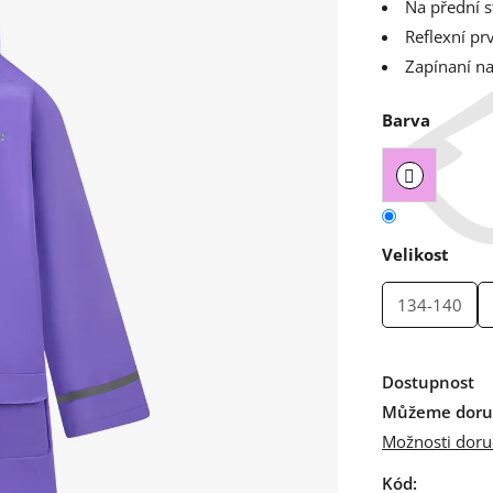
Na přední s
Reflexní pr
Zapínaní n
Barva
Velikost
134-140
Dostupnost
Můžeme doruč
Možnosti doru
Kód: