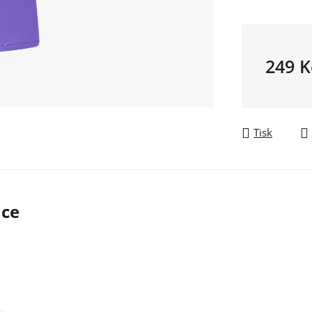
249 K
Měrná ce
Tisk
ace