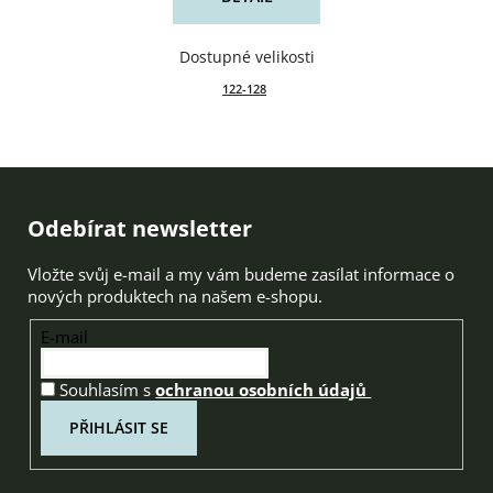
122-128
Zápatí
Odebírat newsletter
Vložte svůj e-mail a my vám budeme zasílat informace o
nových produktech na našem e-shopu.
E-mail
Souhlasím s
ochranou osobních údajů
PŘIHLÁSIT SE