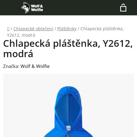
Přejít
Hledat
na
N
obsah
Domů
/
Chlapecké oblečení
/
Pláštěnky
/
Chlapecká pláštěnka,
K
Y2612, modrá
Chlapecká pláštěnka, Y2612,
modrá
Značka:
Wolf & Wolfie