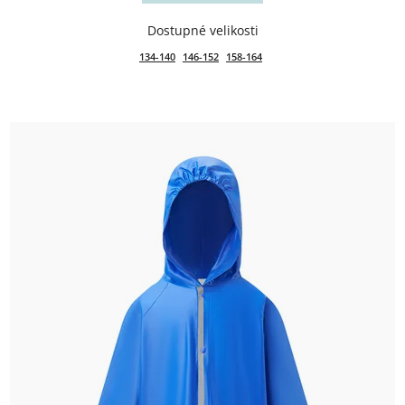
134-140
146-152
158-164