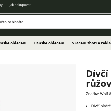
ky
Jak nakupovat
mské oblečení
Pánské oblečení
Vrácení zboží a rek
Dívčí
růžo
Značka:
Wolf &
Dívčí plášt