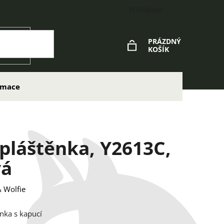
Přihlášení
PRÁZDNÝ
KOŠÍK
NÁKUPNÍ
KOŠÍK
lamace
 pláštěnka, Y2613C,
vá
 Wolfie
ěnka s kapucí