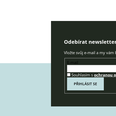
Odebírat newslette
Vložte svůj e-mail a my vám
E-mail
Souhlasím s
ochranou 
PŘIHLÁSIT SE
Z
á
p
a