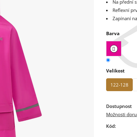
Na přední s
Reflexní pr
Zapínaní n
Barva
Velikost
122-128
Dostupnost
Možnosti doru
Kód: