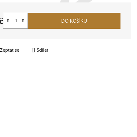
č
DO KOŠÍKU
na:
Zeptat se
Sdílet