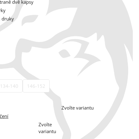
traně dvě kapsy
vky
a druky
134-140
146-152
Zvolte variantu
čení
Zvolte
variantu