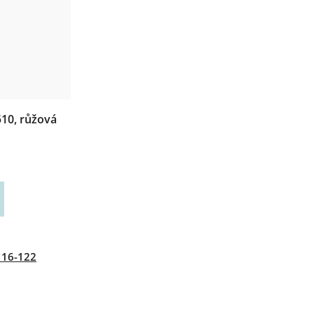
510, růžová
116-122