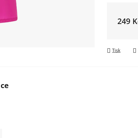
249 K
Měrná ce
Tisk
ace