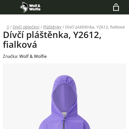
Přejít
Hledat
na
N
obsah
Domů
/
Dívčí oblečení
/
Pláštěnky
/
Dívčí pláštěnka, Y2612, fialková
K
Dívčí pláštěnka, Y2612,
fialková
Značka:
Wolf & Wolfie