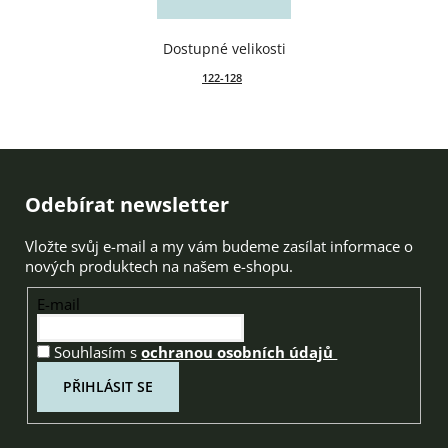
122-128
Zápatí
Odebírat newsletter
Vložte svůj e-mail a my vám budeme zasílat informace o
nových produktech na našem e-shopu.
E-mail
Souhlasím s
ochranou osobních údajů
PŘIHLÁSIT SE