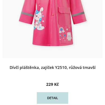
Dívčí pláštěnka, zajíček Y2510, růžová tmavší
229 Kč
DETAIL