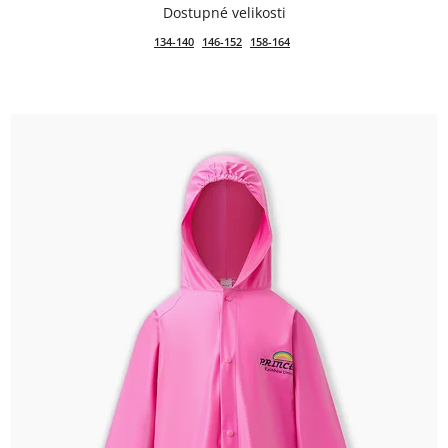
134-140
146-152
158-164