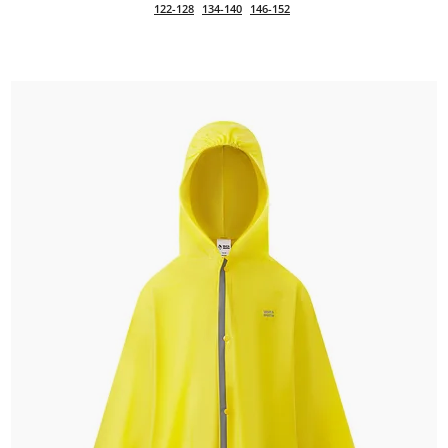
122-128
134-140
146-152