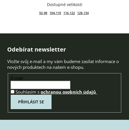
92-98
104-110
116-122
128-134
Zápatí
Odebírat newsletter
Vložte svůj e-mail a my vám budeme zasílat informace o
nových produktech na našem e-shopu.
E-mail
Souhlasím s
ochranou osobních údajů
PŘIHLÁSIT SE