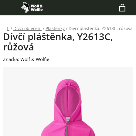
Přejít
Hledat
na
N
obsah
Domů
/
Dívčí oblečení
/
Pláštěnky
/
Dívčí pláštěnka, Y2613C, růžová
K
Dívčí pláštěnka, Y2613C,
růžová
Značka:
Wolf & Wolfie