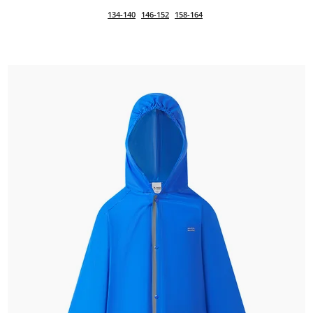
134-140
146-152
158-164