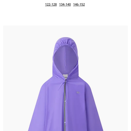
122-128
134-140
146-152