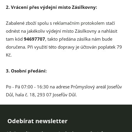
2. Vrácení přes výdejní místo Zásilkovny:
Zabalené zboží spolu s
reklamačním protokolem
stačí
odnést na jakékoliv výdejní místo Zásilkovny a nahlásit
tam kód
94697707
, takto předána zásilka nám bude
doručena. Při využití této dopravy je účtován poplatek 79
Kč.
3. Osobní předání:
Po - Pá 07:00 - 16:30 na adrese
Průmyslový areál Josefův
Důl, hala č. 18,
293 07 Josefův Důl.
Zápatí
Odebírat newsletter