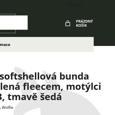
Přihlášení
PRÁZDNÝ
KOŠÍK
NÁKUPNÍ
KOŠÍK
lamace
 softshellová bunda
lená fleecem, motýlci
, tmavě šedá
 Wolfie