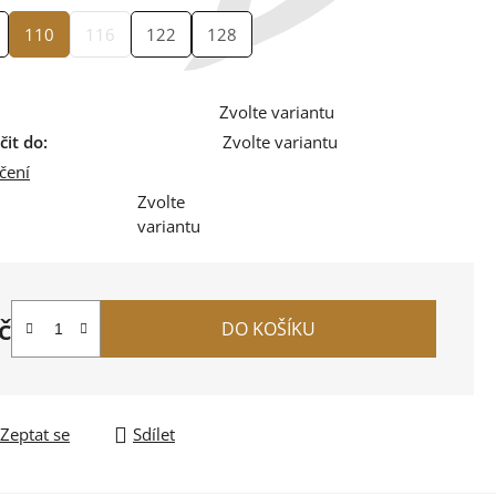
110
116
122
128
Zvolte variantu
it do:
Zvolte variantu
čení
Zvolte
variantu
č
DO KOŠÍKU
na:
Zeptat se
Sdílet