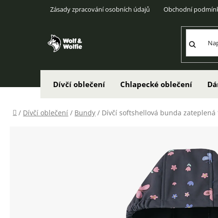
Přejít
Zásady zpracování osobních údajů
Obchodní podmín
na
obsah
Dívčí oblečení
Chlapecké oblečení
Dá
Domů
/
Dívčí oblečení
/
Bundy
/
Dívčí softshellová bunda zateplená