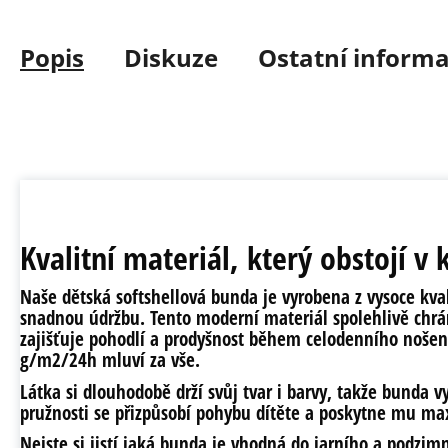
Popis
Diskuze
Ostatní inform
Kvalitní materiál, který obstojí v
Naše dětská softshellová bunda je vyrobena z
vysoce kva
snadnou údržbu
. Tento moderní materiál spolehlivě chrá
zajišťuje pohodlí a prodyšnost během celodenního nošen
g/m2/24h
mluví za vše.
Látka si dlouhodobě drží svůj tvar i barvy, takže bunda
v
pružnosti se přizpůsobí pohybu dítěte a poskytne mu
max
Nejste si jistí jaká bunda je vhodná do jarního a podzi