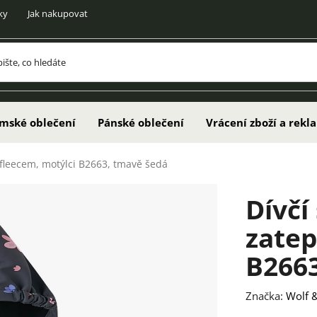
ky
Jak nakupovat
mské oblečení
Pánské oblečení
Vrácení zboží a rek
 fleecem, motýlci B2663, tmavě šedá
Dívčí
zatep
B2663
Značka:
Wolf &