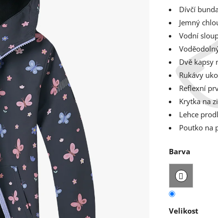
Dívčí bund
Jemný chlou
Vodní slou
Voděodolný
Dvě kapsy n
Rukávy uko
Reflexní pr
Krytka na z
Lehce prod
Poutko na 
Barva
Velikost