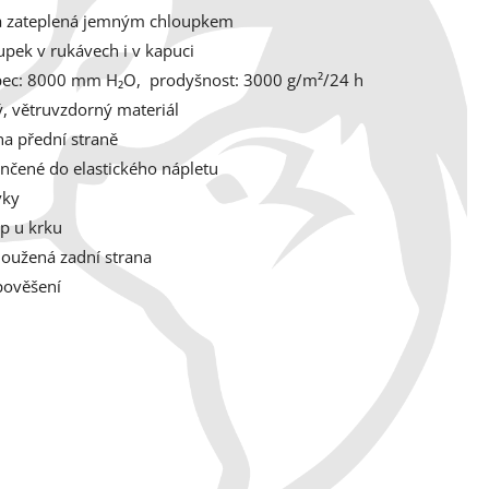
a zateplená jemným chloupkem
pek v rukávech i v kapuci
pec: 8000 mm H₂O, p
rodyšnost: 3000 g/m²/24 h
, větruvzdorný materiál
a přední straně
nčené do elastického nápletu
vky
ip u krku
loužená zadní strana
pověšení