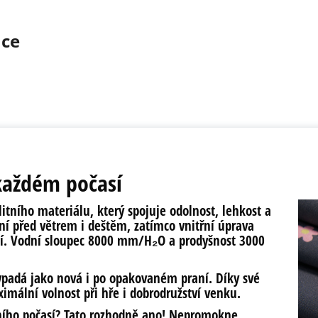
ace
 každém počasí
litního materiálu
, který spojuje
odolnost, lehkost a
ní před větrem i deštěm, zatímco vnitřní úprava
í.
Vodní sloupec 8000 mm/H₂O a prodyšnost 3000
ypadá jako nová i po opakovaném praní
. Díky své
imální volnost při hře i dobrodružství venku
.
mního počasí? Tato rozhodně ano!
Nepromokne,