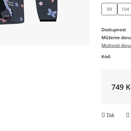
98
104
Dostupnost
Můžeme doruč
Možnosti doru
Kód:
749 K
Měrná ce
Tisk