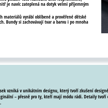
itř je navíc zateplená na dotyk velmi příjemným
ích materiálů vyrábí oblíbené a prověřené dětské
ech. Bundy si zachovávají tvar a barvu i po mnoha
sek vzniká v
unikátním designu
, který tvoří
zkušení designé
iginální
– přesně pro ty, kteří
mají módu rádi. Detaily tvoří 
.