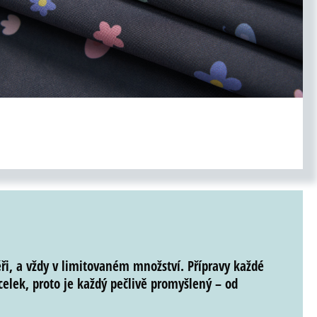
ři
, a
vždy v limitovaném množství
. Přípravy každé
celek, proto je každý pečlivě promyšlený – od