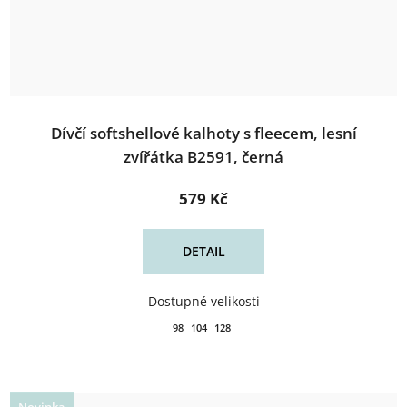
Dívčí softshellové kalhoty s fleecem, lesní
zvířátka B2591, černá
579 Kč
DETAIL
98
104
128