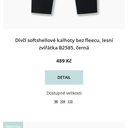
Dívčí softshellové kalhoty bez fleecu, lesní
zvířátka B2585, černá
489 Kč
DETAIL
98
104
110
Novinka