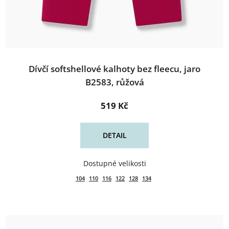
Dívčí softshellové kalhoty bez fleecu, jaro
B2583, růžová
519 Kč
DETAIL
104
110
116
122
128
134