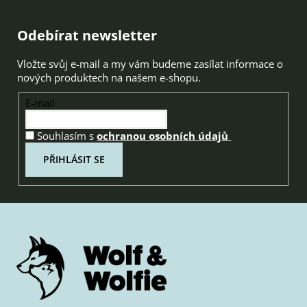
Zápatí
Odebírat newsletter
Vložte svůj e-mail a my vám budeme zasílat informace o
nových produktech na našem e-shopu.
E-mail
Souhlasím s
ochranou osobních údajů
PŘIHLÁSIT SE