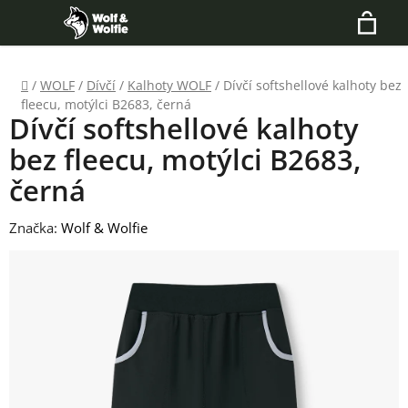
Přejít
Hledat
na
N
obsah
Domů
/
WOLF
/
Dívčí
/
Kalhoty WOLF
/
Dívčí softshellové kalhoty bez
K
fleecu, motýlci B2683, černá
Dívčí softshellové kalhoty
bez fleecu, motýlci B2683,
černá
Značka:
Wolf & Wolfie