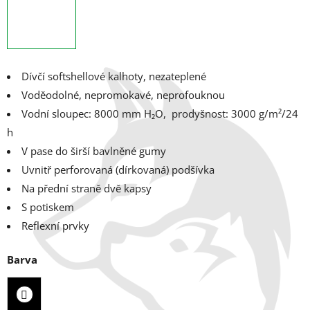
Dívčí softshellové kalhoty, nezateplené
Voděodolné, nepromokavé, neprofouknou
Vodní sloupec: 8000 mm H₂O, p
rodyšnost: 3000 g/m²/24
h
V pase do širší bavlněné gumy
Uvnitř perforovaná (dírkovaná) podšívka
Na přední straně dvě kapsy
S potiskem
Reflexní prvky
Barva