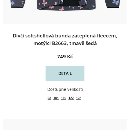
Dívčí softshellová bunda zateplená fleecem,
motýlci B2663, tmavě šedá
749 Kč
DETAIL
98
104
110
122
128