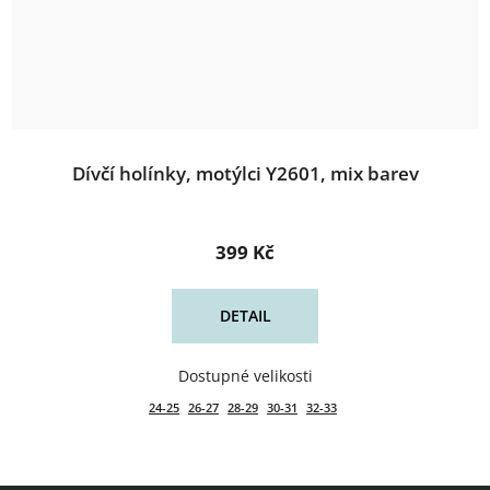
Dívčí holínky, motýlci Y2601, mix barev
399 Kč
DETAIL
24-25
26-27
28-29
30-31
32-33