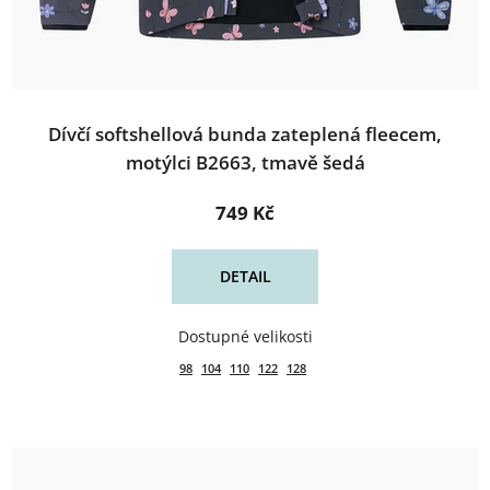
Dívčí softshellová bunda zateplená fleecem,
motýlci B2663, tmavě šedá
749 Kč
DETAIL
98
104
110
122
128