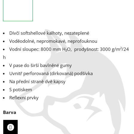
Dívčí softshellové kalhoty, nezateplené
Voděodolné, nepromokavé, neprofouknou
Vodní sloupec: 8000 mm H₂O, p
rodyšnost: 3000 g/m²/24
h
V pase do širší bavlněné gumy
Uvnitř perforovaná (dírkovaná) podšívka
Na přední straně dvě kapsy
S potiskem
Reflexní prvky
Barva