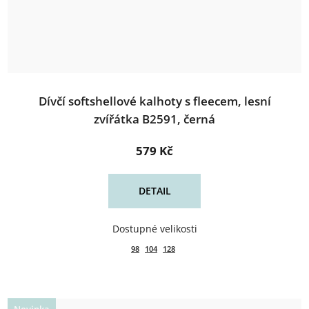
Dívčí softshellové kalhoty s fleecem, lesní
zvířátka B2591, černá
579 Kč
DETAIL
98
104
128