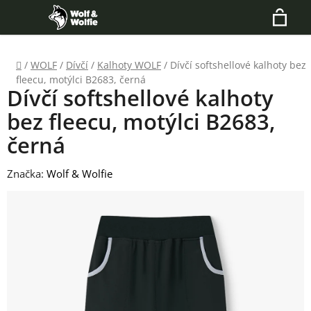
Přejít
Hledat
na
N
obsah
Domů
/
WOLF
/
Dívčí
/
Kalhoty WOLF
/
Dívčí softshellové kalhoty bez
K
fleecu, motýlci B2683, černá
Dívčí softshellové kalhoty
bez fleecu, motýlci B2683,
černá
Značka:
Wolf & Wolfie