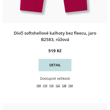
Dívčí softshellové kalhoty bez fleecu, jaro
B2583, růžová
519 Kč
DETAIL
104
110
116
122
128
134