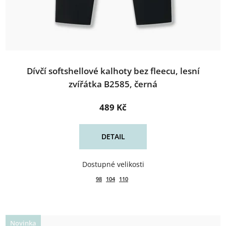
Dívčí softshellové kalhoty bez fleecu, lesní
zvířátka B2585, černá
489 Kč
DETAIL
98
104
110
Novinka