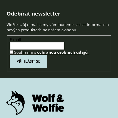
Zápatí
Odebírat newsletter
Vložte svůj e-mail a my vám budeme zasílat informace o
nových produktech na našem e-shopu.
E-mail
Souhlasím s
ochranou osobních údajů
PŘIHLÁSIT SE