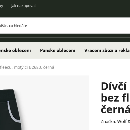
ky
Jak nakupovat
mské oblečení
Pánské oblečení
Vrácení zboží a rek
 fleecu, motýlci B2683, černá
Dívčí
bez f
čern
Značka:
Wolf &