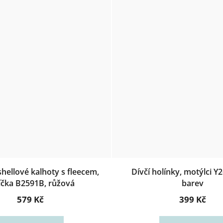
shellové kalhoty s fleecem,
Dívčí holínky, motýlci Y
íčka B2591B, růžová
barev
579 Kč
399 Kč