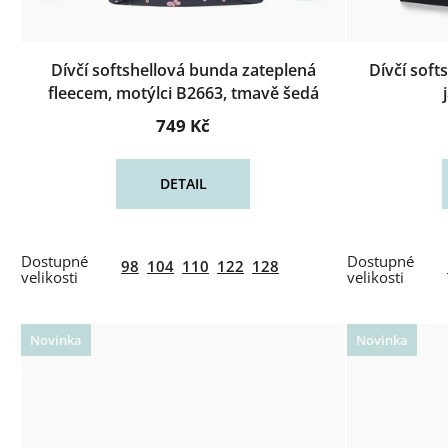
Dívčí softshellová bunda zateplená
Dívčí soft
fleecem, motýlci B2663, tmavě šedá
749 Kč
DETAIL
98
104
110
122
128
Novinka
Novinka