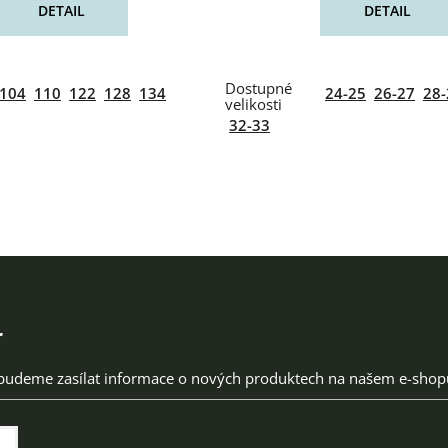
DETAIL
DETAIL
104
110
122
128
134
24-25
26-27
28-
32-33
r
 budeme zasílat informace o nových produktech na našem e-shop