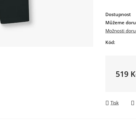
Dostupnost
Můžeme doruč
Možnosti doru
Kód:
519 K
Měrná ce
Tisk