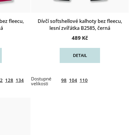
bez fleecu,
Dívčí softshellové kalhoty bez fleecu,
vá
lesní zvířátka B2585, černá
489 Kč
DETAIL
2
128
134
98
104
110