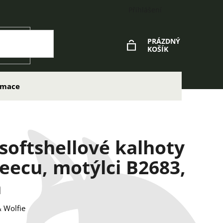
Přihlášení
PRÁZDNÝ
KOŠÍK
NÁKUPNÍ
KOŠÍK
lamace
 softshellové kalhoty
leecu, motýlci B2683,
á
 Wolfie