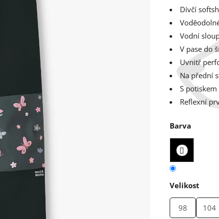
Dívčí softs
Voděodolné
Vodní slou
V pase do 
Uvnitř perf
Na přední s
S potiskem
Reflexní pr
Barva
Velikost
98
104