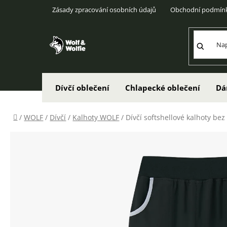
Přejít
Zásady zpracování osobních údajů
Obchodní podmín
na
obsah
Dívčí oblečení
Chlapecké oblečení
Dá
Domů
/
WOLF
/
Dívčí
/
Kalhoty WOLF
/
Dívčí softshellové kalhoty bez