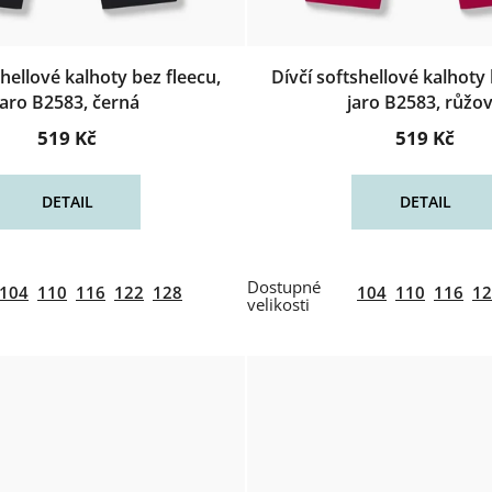
shellové kalhoty bez fleecu,
Dívčí softshellové kalhoty 
jaro B2583, černá
jaro B2583, růžo
519 Kč
519 Kč
DETAIL
DETAIL
104
110
116
122
128
104
110
116
12