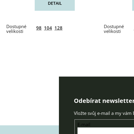
DETAIL
98
104
128
Odebírat newslette
Vložte svůj e-mail a my vám
E-mail