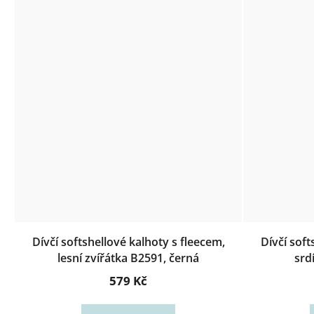
Dívčí softshellové kalhoty s fleecem,
Dívčí soft
lesní zvířátka B2591, černá
srd
579 Kč