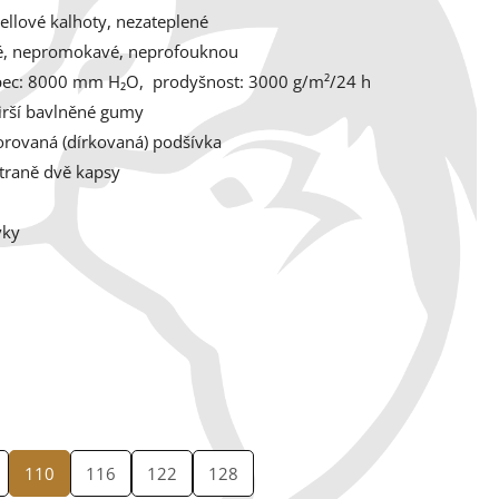
hellové kalhoty, nezateplené
, nepromokavé, neprofouknou
pec: 8000 mm H₂O, p
rodyšnost: 3000 g/m²/24 h
širší bavlněné gumy
orovaná (dírkovaná) podšívka
traně dvě kapsy
vky
110
116
122
128