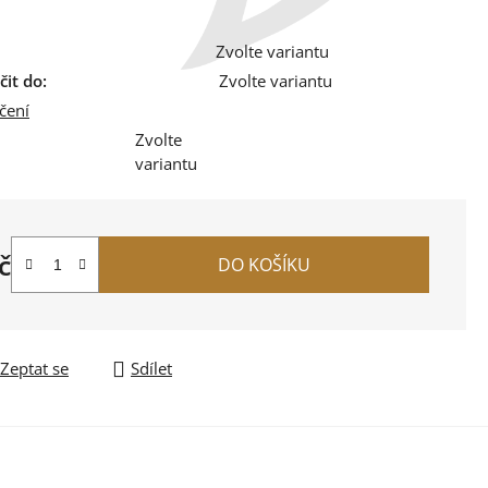
Zvolte variantu
it do:
Zvolte variantu
čení
Zvolte
variantu
č
DO KOŠÍKU
na:
Zeptat se
Sdílet