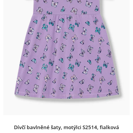
Dívčí bavlněné šaty, motýlci S2514, fialková