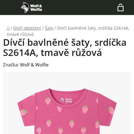
Přejít
Hledat
na
N
obsah
Domů
/
Dívčí oblečení
/
Šaty
/
Dívčí bavlněné šaty, srdíčka S2614A,
K
tmavě růžová
Dívčí bavlněné šaty, srdíčka
S2614A, tmavě růžová
Značka:
Wolf & Wolfie