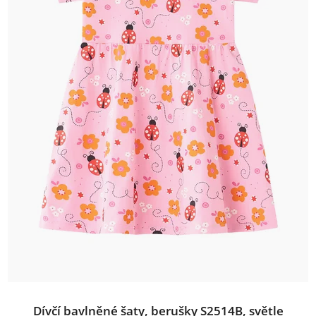
Dívčí bavlněné šaty, berušky S2514B, světle