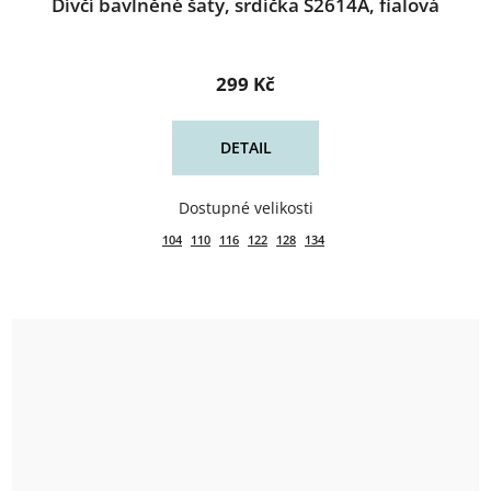
Dívčí bavlněné šaty, srdíčka S2614A, fialová
299 Kč
DETAIL
104
110
116
122
128
134