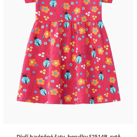
Dívčí bavlněné šaty, berušky S2514B, sytě