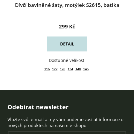
Dívčí bavlněné šaty, motýlek S2615, batika
299 Kč
DETAIL
116
122
128
134
140
146
Zápatí
Odebírat newsletter
Vložte svůj e-mail a my vám budeme zasílat informace o
nových produktech na našem e-shopu.