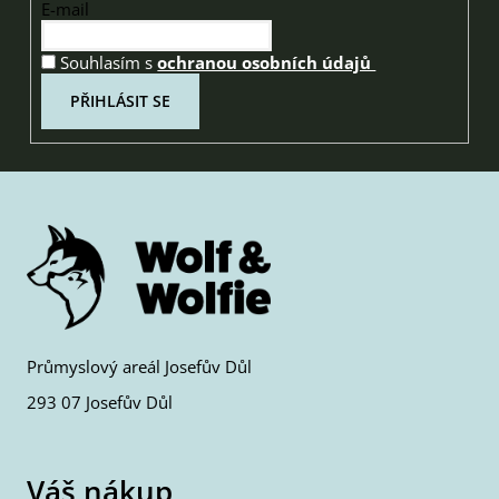
E-mail
Souhlasím s
ochranou osobních údajů
PŘIHLÁSIT SE
Průmyslový areál Josefův Důl
293 07 Josefův Důl
Váš nákup