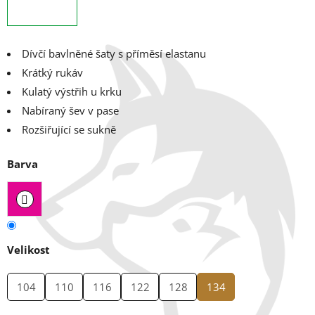
Dívčí bavlněné šaty s příměsí elastanu
Krátký rukáv
Kulatý výstřih u krku
Nabíraný šev v pase
Rozšiřující se sukně
Barva
Velikost
104
110
116
122
128
134