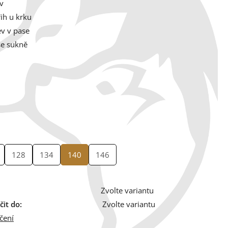
v
řih u krku
v v pase
 se sukně
128
134
140
146
Zvolte variantu
it do:
Zvolte variantu
čení