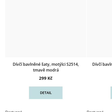
Dívčí bavlněné šaty, motýlci S2514,
Dívčí bavl
tmavě modrá
299 Kč
DETAIL