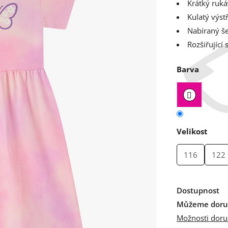
Krátký ruká
Kulatý výst
Nabíraný še
Rozšiřující
Barva
Velikost
116
122
Dostupnost
Můžeme doruč
Možnosti doru