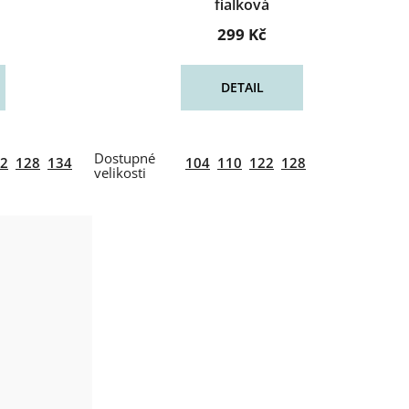
fialková
299 Kč
DETAIL
2
128
134
104
110
122
128