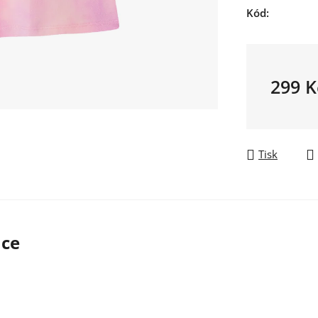
Kód:
299 K
Měrná ce
Tisk
ace