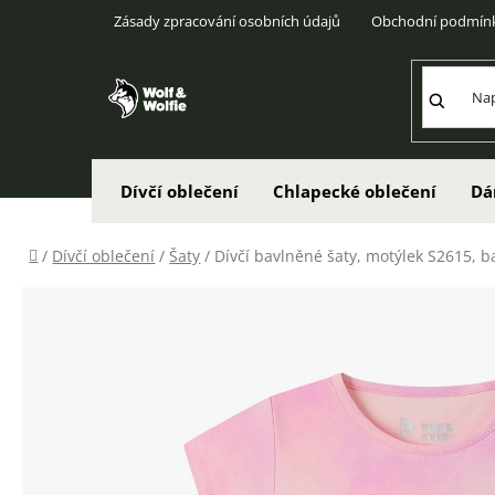
Přejít
Zásady zpracování osobních údajů
Obchodní podmín
na
obsah
Dívčí oblečení
Chlapecké oblečení
Dá
Domů
/
Dívčí oblečení
/
Šaty
/
Dívčí bavlněné šaty, motýlek S2615, b