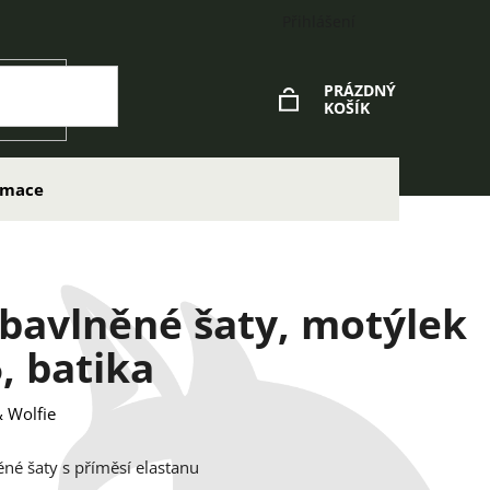
Přihlášení
PRÁZDNÝ
KOŠÍK
NÁKUPNÍ
KOŠÍK
lamace
 bavlněné šaty, motýlek
, batika
 Wolfie
ěné šaty s příměsí elastanu