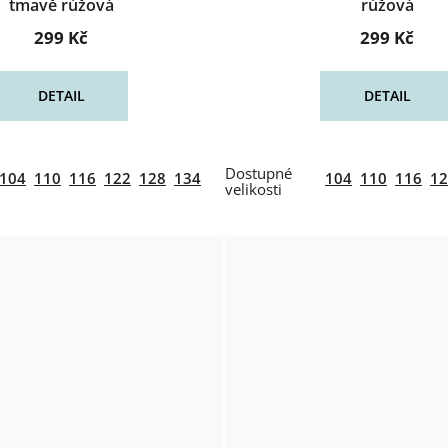
tmavě růžová
růžová
299 Kč
299 Kč
DETAIL
DETAIL
104
110
116
122
128
134
104
110
116
12