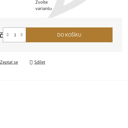
Zvolte
variantu
č
DO KOŠÍKU
na:
Zeptat se
Sdílet