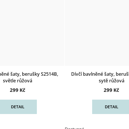
něné šaty, berušky S2514B,
Dívčí bavlněné šaty, beru
světle růžová
sytě růžová
299 Kč
299 Kč
DETAIL
DETAIL