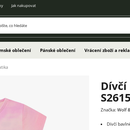
ky
Jak nakupovat
mské oblečení
Pánské oblečení
Vrácení zboží a rek
atika
Dívčí
S2615
Značka:
Wolf &
Dívčí bavln