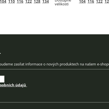
104
110
116
122
128
134
104
116
122
12
r
 budeme zasílat informace o nových produktech na našem e-shop
osobních údajů