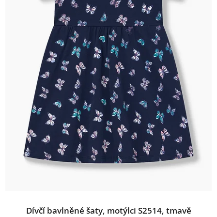
Dívčí bavlněné šaty, motýlci S2514, tmavě