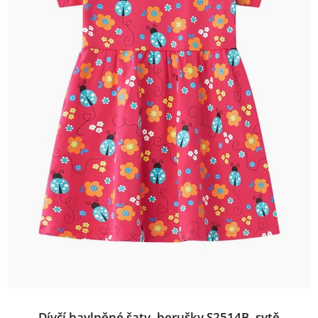
Dívčí bavlněné šaty, berušky S2514B, sytě