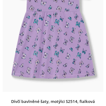
Dívčí bavlněné šaty, motýlci S2514, fialková