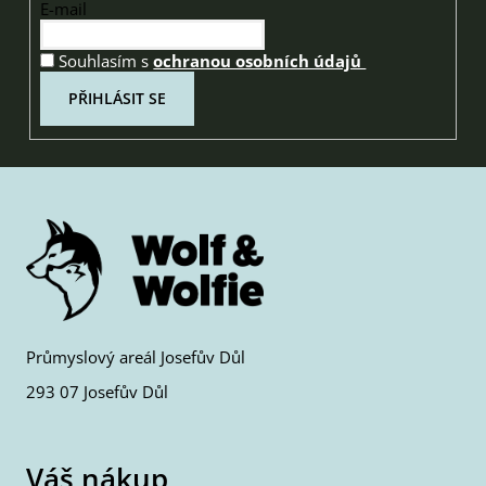
E-mail
Souhlasím s
ochranou osobních údajů
PŘIHLÁSIT SE
Průmyslový areál Josefův Důl
293 07 Josefův Důl
Váš nákup