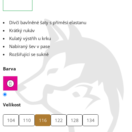
Dívčí bavlněné šaty s příměsí elastanu
Krátký rukáv
Kulatý výstřih u krku
Nabíraný šev v pase
Rozšiřující se sukně
Barva
Velikost
104
110
116
122
128
134