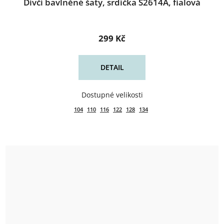
Dívčí bavlněné šaty, srdíčka S2614A, fialová
299 Kč
DETAIL
104
110
116
122
128
134