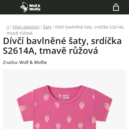
Přejít
Hledat
na
N
obsah
Domů
/
Dívčí oblečení
/
Šaty
/
Dívčí bavlněné šaty, srdíčka S2614A,
K
tmavě růžová
Dívčí bavlněné šaty, srdíčka
S2614A, tmavě růžová
Značka:
Wolf & Wolfie