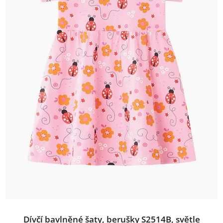
Dívčí bavlněné šaty, berušky S2514B, světle