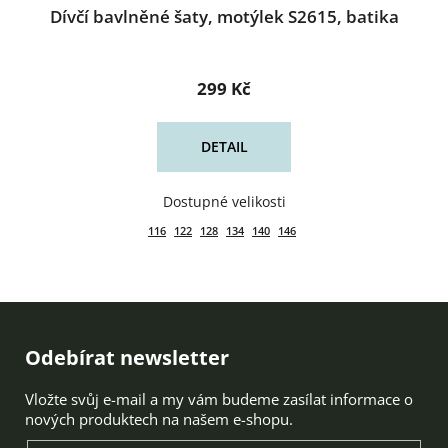
Dívčí bavlněné šaty, motýlek S2615, batika
299 Kč
DETAIL
116
122
128
134
140
146
Zápatí
Odebírat newsletter
Vložte svůj e-mail a my vám budeme zasílat informace o
nových produktech na našem e-shopu.