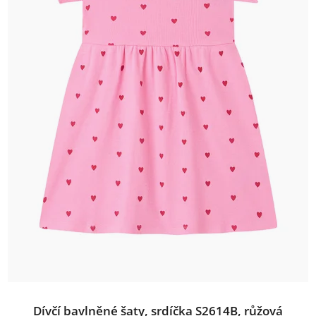
Dívčí bavlněné šaty, srdíčka S2614B, růžová