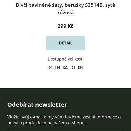
Dívčí bavlněné šaty, berušky S2514B, sytě
růžová
299 Kč
DETAIL
104
116
122
128
134
Zápatí
Odebírat newsletter
Vložte svůj e-mail a my vám budeme zasílat informace o
nových produktech na našem e-shopu.