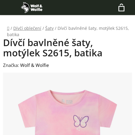
Přejít
Hledat
na
N
obsah
Domů
/
Dívčí oblečení
/
Šaty
/
Dívčí bavlněné šaty, motýlek S2615,
K
batika
Dívčí bavlněné šaty,
motýlek S2615, batika
Značka:
Wolf & Wolfie