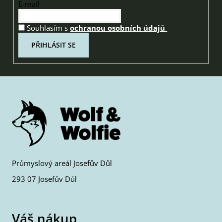
E-mail
Souhlasím s
ochranou osobních údajů
PŘIHLÁSIT SE
Průmyslový areál Josefův Důl
293 07 Josefův Důl
Váš nákup