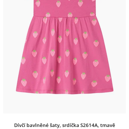
Dívčí bavlněné šaty, srdíčka S2614A, tmavě