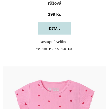
růžová
299 Kč
DETAIL
104
110
116
122
128
134