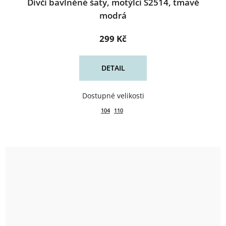
Dívčí bavlněné šaty, motýlci S2514, tmavě
modrá
299 Kč
DETAIL
104
110