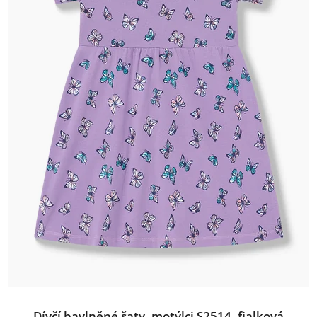
Dívčí bavlněné šaty, motýlci S2514, fialková