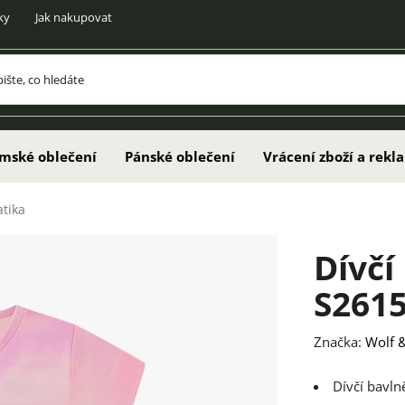
ky
Jak nakupovat
mské oblečení
Pánské oblečení
Vrácení zboží a rek
atika
Dívčí
S2615
Značka:
Wolf &
Dívčí bavln