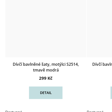
Dívčí bavlněné šaty, motýlci S2514,
Dívčí bavl
tmavě modrá
299 Kč
DETAIL