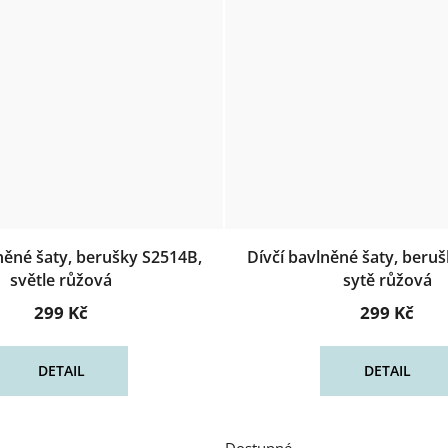
něné šaty, berušky S2514B,
Dívčí bavlněné šaty, beru
světle růžová
sytě růžová
299 Kč
299 Kč
DETAIL
DETAIL