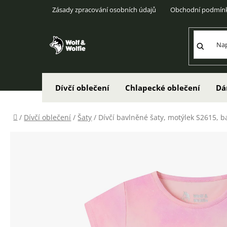
Přejít
Zásady zpracování osobních údajů
Obchodní podmín
na
obsah
Dívčí oblečení
Chlapecké oblečení
Dá
Domů
/
Dívčí oblečení
/
Šaty
/
Dívčí bavlněné šaty, motýlek S2615, b