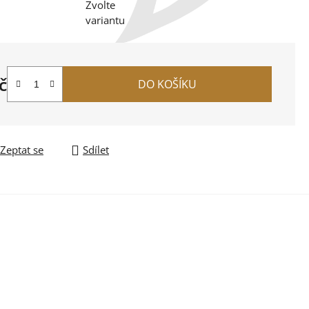
Zvolte
variantu
č
DO KOŠÍKU
na:
Zeptat se
Sdílet