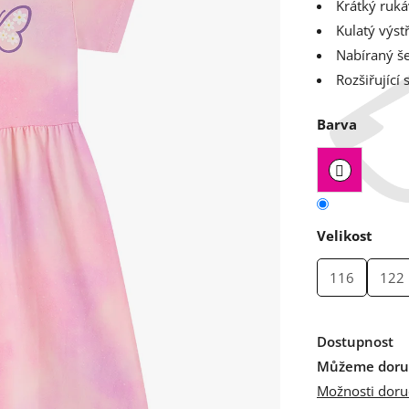
Krátký ruká
Kulatý výst
Nabíraný še
Rozšiřující
Barva
Velikost
116
122
Dostupnost
Můžeme doruč
Možnosti doru