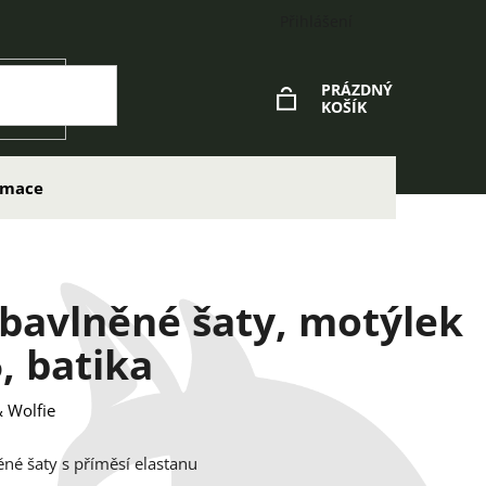
Přihlášení
PRÁZDNÝ
KOŠÍK
NÁKUPNÍ
KOŠÍK
lamace
 bavlněné šaty, motýlek
, batika
 Wolfie
ěné šaty s příměsí elastanu