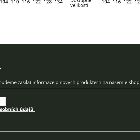
104
110
116
122
128
134
104
116
122
12
r
 budeme zasílat informace o nových produktech na našem e-shop
osobních údajů