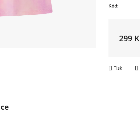
Kód:
299 K
Měrná ce
Tisk
ace