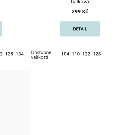
fialková
299 Kč
DETAIL
2
128
134
104
110
122
128