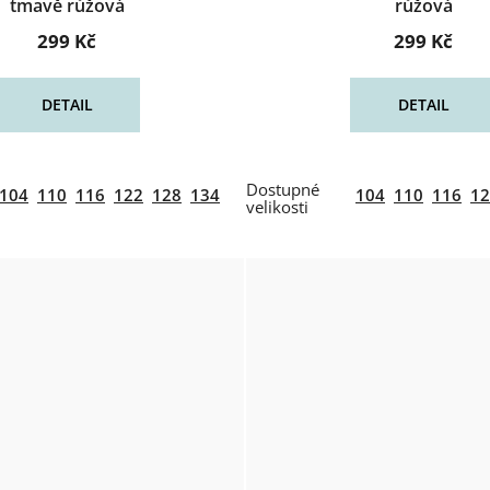
tmavě růžová
růžová
299 Kč
299 Kč
DETAIL
DETAIL
104
110
116
122
128
134
104
110
116
12