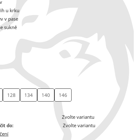
v
řih u krku
v v pase
 se sukně
128
134
140
146
Zvolte variantu
it do:
Zvolte variantu
čení