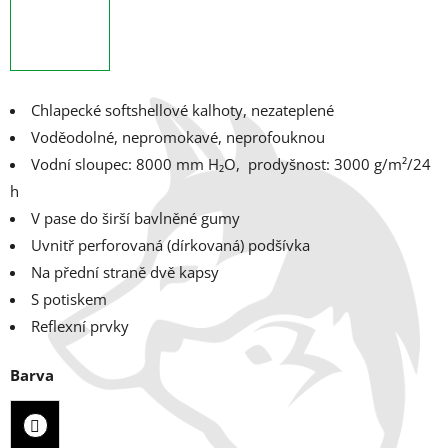
Chlapecké softshellové kalhoty, nezateplené
Voděodolné, nepromokavé, neprofouknou
Vodní sloupec: 8000 mm H₂O, p
rodyšnost: 3000 g/m²/24
h
V pase do širší bavlněné gumy
Uvnitř perforovaná (dírkovaná) podšívka
Na přední straně dvě kapsy
S potiskem
Reflexní prvky
Barva