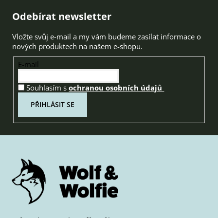
Zápatí
Odebírat newsletter
Vložte svůj e-mail a my vám budeme zasílat informace o
nových produktech na našem e-shopu.
E-mail
Souhlasím s
ochranou osobních údajů
PŘIHLÁSIT SE