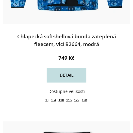
Chlapecká softshellová bunda zateplená
fleecem, vlci B2664, modrá
749 Kč
DETAIL
98
104
110
116
122
128