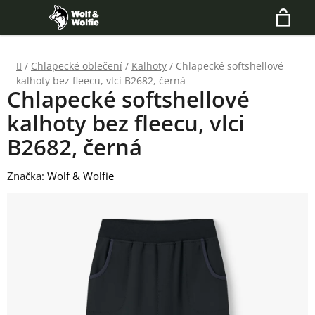
Přejít
Hledat
na
N
obsah
Domů
/
Chlapecké oblečení
/
Kalhoty
/
Chlapecké softshellové
K
kalhoty bez fleecu, vlci B2682, černá
Chlapecké softshellové
kalhoty bez fleecu, vlci
B2682, černá
Značka:
Wolf & Wolfie