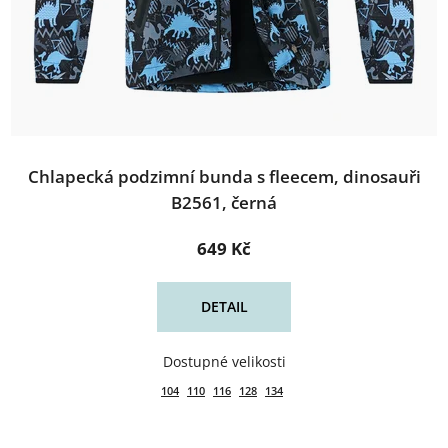
Chlapecká podzimní bunda s fleecem, dinosauři
B2561, černá
649 Kč
DETAIL
104
110
116
128
134