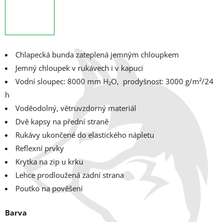
Chlapecká bunda zateplená jemným chloupkem
Jemný chloupek v rukávech i v kapuci
Vodní sloupec: 8000 mm H₂O, p
rodyšnost: 3000 g/m²/24
h
Voděodolný, větruvzdorný materiál
Dvě kapsy na přední straně
Rukávy ukončené do elastického nápletu
Reflexní prvky
Krytka na zip u krku
Lehce prodloužená zadní strana
Poutko na pověšení
Barva