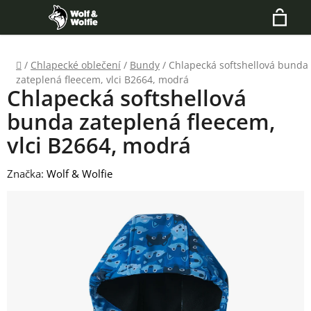
Přejít
Hledat
na
N
obsah
Domů
/
Chlapecké oblečení
/
Bundy
/
Chlapecká softshellová bunda
K
zateplená fleecem, vlci B2664, modrá
Chlapecká softshellová
bunda zateplená fleecem,
vlci B2664, modrá
Značka:
Wolf & Wolfie