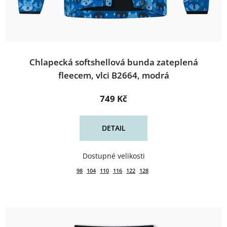
Chlapecká softshellová bunda zateplená
fleecem, vlci B2664, modrá
749 Kč
DETAIL
98
104
110
116
122
128