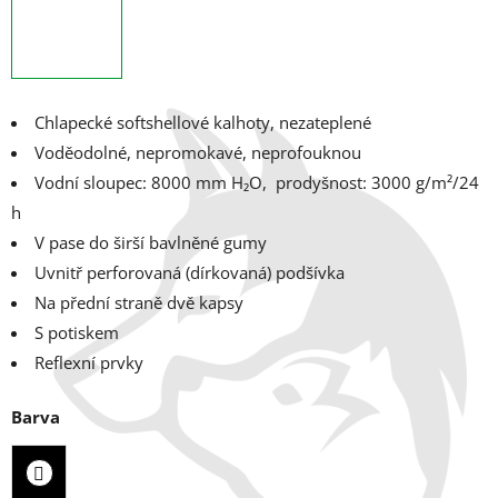
Chlapecké softshellové kalhoty, nezateplené
Voděodolné, nepromokavé, neprofouknou
Vodní sloupec: 8000 mm H₂O, p
rodyšnost: 3000 g/m²/24
h
V pase do širší bavlněné gumy
Uvnitř perforovaná (dírkovaná) podšívka
Na přední straně dvě kapsy
S potiskem
Reflexní prvky
Barva