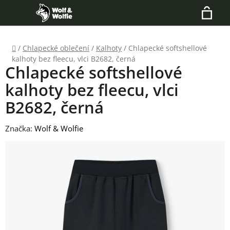
Přejít
Hledat
na
N
obsah
Domů
/
Chlapecké oblečení
/
Kalhoty
/
Chlapecké softshellové
K
kalhoty bez fleecu, vlci B2682, černá
Chlapecké softshellové
kalhoty bez fleecu, vlci
B2682, černá
Značka:
Wolf & Wolfie