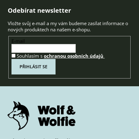
Zápatí
Odebírat newsletter
Vložte svůj e-mail a my vám budeme zasílat informace o
nových produktech na našem e-shopu.
E-mail
Souhlasím s
ochranou osobních údajů
PŘIHLÁSIT SE