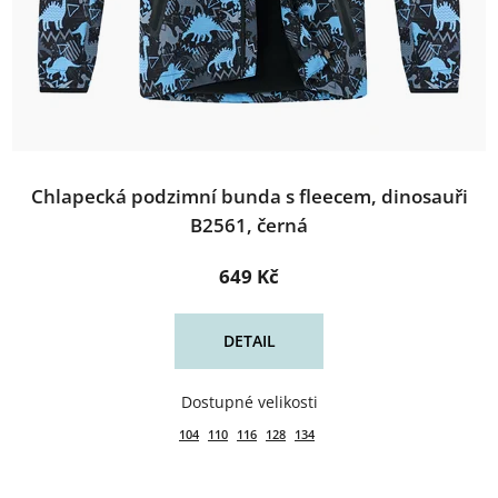
Chlapecká podzimní bunda s fleecem, dinosauři
B2561, černá
649 Kč
DETAIL
104
110
116
128
134