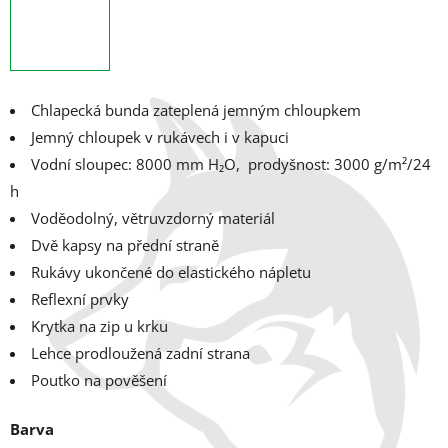
Chlapecká bunda zateplená jemným chloupkem
Jemný chloupek v rukávech i v kapuci
Vodní sloupec: 8000 mm H₂O, p
rodyšnost: 3000 g/m²/24
h
Voděodolný, větruvzdorný materiál
Dvě kapsy na přední straně
Rukávy ukončené do elastického nápletu
Reflexní prvky
Krytka na zip u krku
Lehce prodloužená zadní strana
Poutko na pověšení
Barva