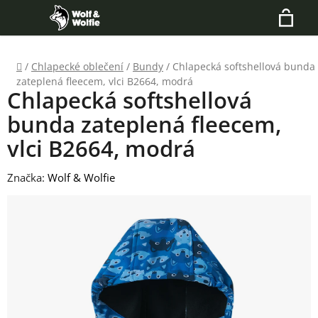
Přejít
Hledat
na
N
obsah
Domů
/
Chlapecké oblečení
/
Bundy
/
Chlapecká softshellová bunda
K
zateplená fleecem, vlci B2664, modrá
Chlapecká softshellová
bunda zateplená fleecem,
vlci B2664, modrá
Značka:
Wolf & Wolfie