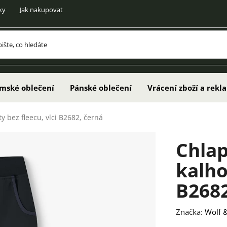
ky
Jak nakupovat
mské oblečení
Pánské oblečení
Vrácení zboží a rek
y bez fleecu, vlci B2682, černá
Chlap
kalho
B2682
Značka:
Wolf &