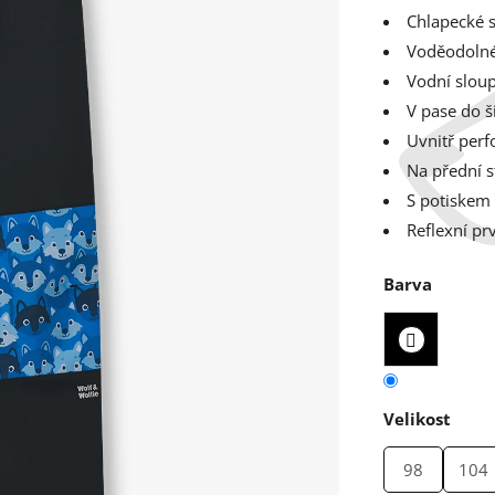
Chlapecké s
Voděodolné
Vodní slou
V pase do 
Uvnitř perf
Na přední s
S potiskem
Reflexní pr
Barva
Velikost
98
104