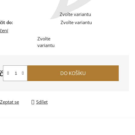
Zvolte variantu
it do:
Zvolte variantu
čení
Zvolte
variantu
č
DO KOŠÍKU
na:
Zeptat se
Sdílet