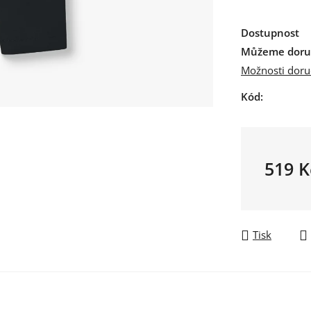
Dostupnost
Můžeme doruč
Možnosti doru
Kód:
519 K
Měrná ce
Tisk