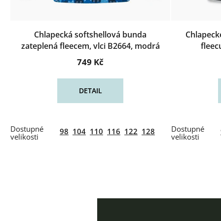
Chlapecká softshellová bunda
Chlapecké
zateplená fleecem, vlci B2664, modrá
fleec
749 Kč
DETAIL
98
104
110
116
122
128