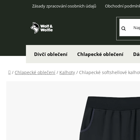
Přejít
Zásady zpracování osobních údajů
Obchodní podmín
na
obsah
Dívčí oblečení
Chlapecké oblečení
Dá
Domů
/
Chlapecké oblečení
/
Kalhoty
/
Chlapecké softshellové kalhot