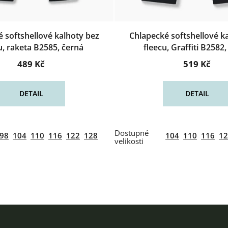
 softshellové kalhoty bez
Chlapecké softshellové k
u, raketa B2585, černá
fleecu, Graffiti B2582
489 Kč
519 Kč
DETAIL
DETAIL
98
104
110
116
122
128
104
110
116
12