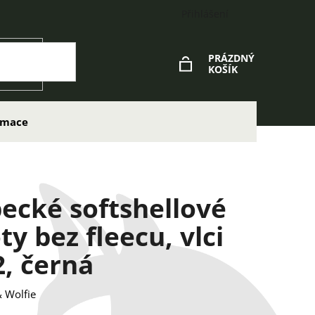
Přihlášení
PRÁZDNÝ
KOŠÍK
NÁKUPNÍ
KOŠÍK
lamace
ecké softshellové
ty bez fleecu, vlci
, černá
 Wolfie