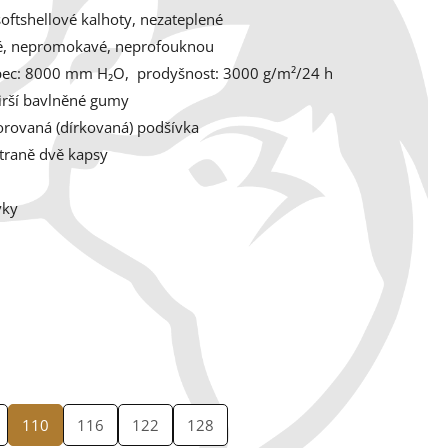
oftshellové kalhoty, nezateplené
, nepromokavé, neprofouknou
pec: 8000 mm H₂O, p
rodyšnost: 3000 g/m²/24 h
širší bavlněné gumy
orovaná (dírkovaná) podšívka
traně dvě kapsy
vky
110
116
122
128