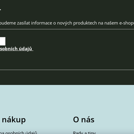
r
 budeme zasílat informace o nových produktech na našem e-shop
osobních údajů
 nákup
O nás
na osobních údajů
Rady a tipy