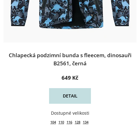
Chlapecká podzimní bunda s fleecem, dinosauři
B2561, černá
649 Kč
DETAIL
104
110
116
128
134