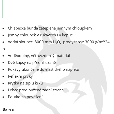
Chlapecká bunda zateplená jemným chloupkem
Jemný chloupek v rukávech i v kapuci
Vodní sloupec: 8000 mm H₂O, p
rodyšnost: 3000 g/m²/24
h
Voděodolný, větruvzdorný materiál
Dvě kapsy na přední straně
Rukávy ukončené do elastického nápletu
Reflexní prvky
Krytka na zip u krku
Lehce prodloužená zadní strana
Poutko na pověšení
Barva