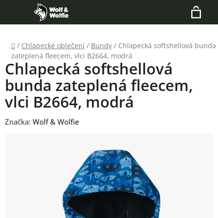
Přejít
Hledat
na
N
obsah
Domů
/
Chlapecké oblečení
/
Bundy
/
Chlapecká softshellová bunda
K
zateplená fleecem, vlci B2664, modrá
Chlapecká softshellová
bunda zateplená fleecem,
vlci B2664, modrá
Značka:
Wolf & Wolfie