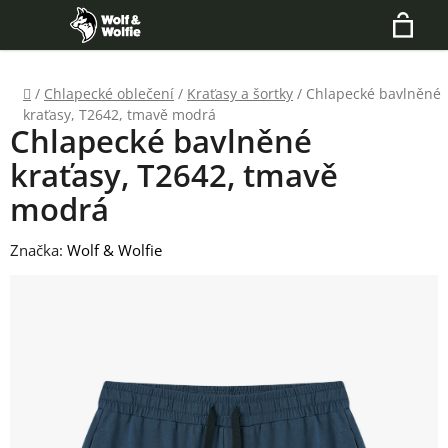
Přejít
Hledat
na
N
obsah
Domů
/
Chlapecké oblečení
/
Kraťasy a šortky
/
Chlapecké bavlněné
K
kraťasy, T2642, tmavě modrá
Chlapecké bavlněné
kraťasy, T2642, tmavě
modrá
Značka:
Wolf & Wolfie