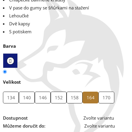
V pase do gumy se šňůrkami na stažení
Lehoučké
Dvě kapsy
S potiskem
Barva
Velikost
134
140
146
152
158
164
170
Dostupnost
Zvolte variantu
Můžeme doručit do:
Zvolte variantu