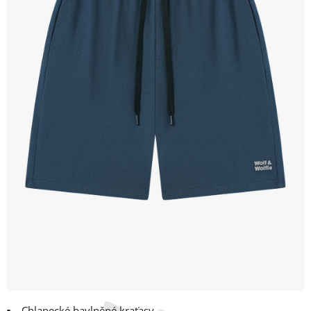
Chlapecké bavlněné kraťasy