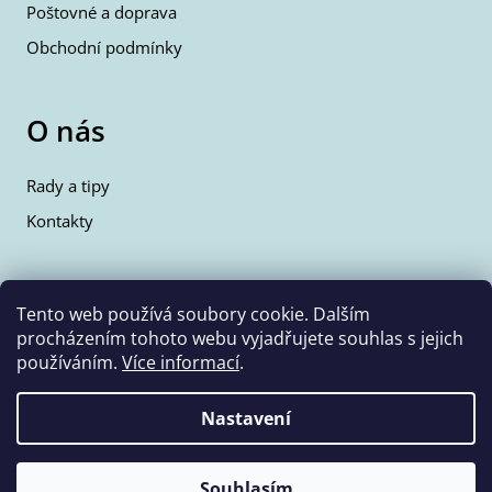
Poštovné a doprava
Obchodní podmínky
O nás
Rady a tipy
Kontakty
Kontakty
Tento web používá soubory cookie. Dalším
procházením tohoto webu vyjadřujete souhlas s jejich
info@wolfie.cz
používáním.
Více informací
.
+420 777 350 662
Nastavení
Vytvořil Shoptet
Copyright 2026
Wolf & Wolfie
. Všechna práva vyhrazena.
Souhlasím