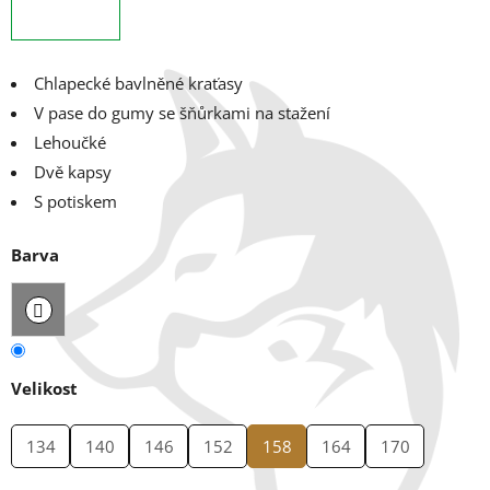
Chlapecké bavlněné kraťasy
V pase do gumy se šňůrkami na stažení
Lehoučké
Dvě kapsy
S potiskem
Barva
Velikost
134
140
146
152
158
164
170