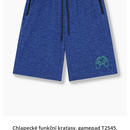
Chlapecké funkční kraťasy, gamepad T2545,