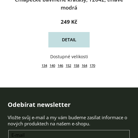
modrá
249 Kč
DETAIL
134
140
146
152
158
164
170
Zápatí
Odebírat newsletter
Vložte svůj e-mail a my vám budeme zasílat informace o
nových produktech na našem e-shopu.
E-mail