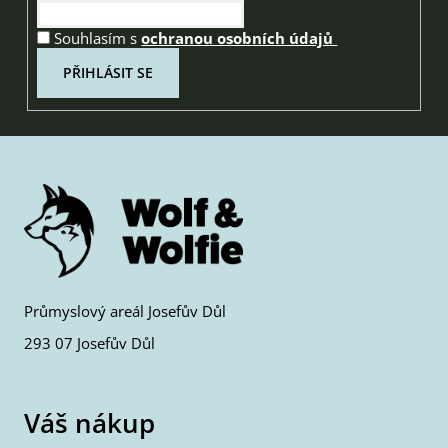
Souhlasím s
ochranou osobních údajů
PŘIHLÁSIT SE
Průmyslový areál Josefův Důl
293 07 Josefův Důl
Váš nákup