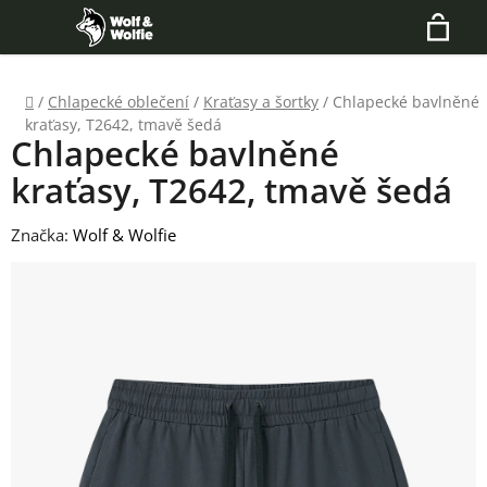
Přejít
Hledat
na
N
obsah
Domů
/
Chlapecké oblečení
/
Kraťasy a šortky
/
Chlapecké bavlněné
K
kraťasy, T2642, tmavě šedá
Chlapecké bavlněné
kraťasy, T2642, tmavě šedá
Značka:
Wolf & Wolfie