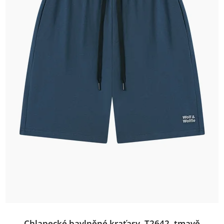
Chlapecké bavlněné kraťasy, T2642, tmavě