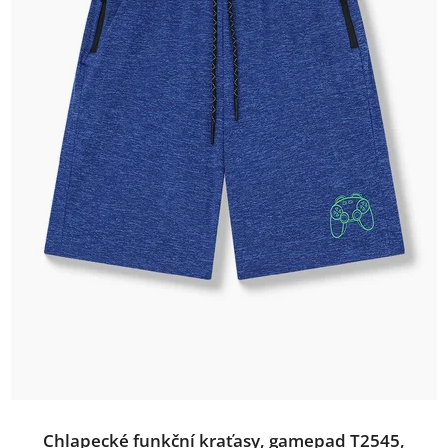
Chlapecké funkční kraťasy, gamepad T2545,