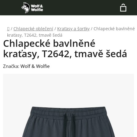
Přejít
Hledat
na
N
obsah
Domů
/
Chlapecké oblečení
/
Kraťasy a šortky
/
Chlapecké bavlněné
K
kraťasy, T2642, tmavě šedá
Chlapecké bavlněné
kraťasy, T2642, tmavě šedá
Značka:
Wolf & Wolfie