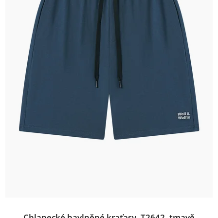
Chlapecké bavlněné kraťasy, T2642, tmavě