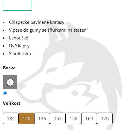
Chlapecké bavlněné kraťasy
V pase do gumy se šňůrkami na stažení
Lehoučké
Dvě kapsy
S potiskem
Barva
Velikost
134
140
146
152
158
164
170