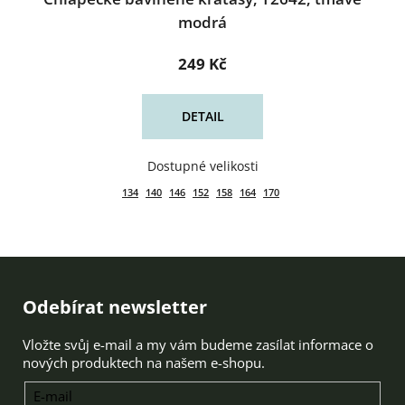
modrá
249 Kč
DETAIL
134
140
146
152
158
164
170
Zápatí
Odebírat newsletter
Vložte svůj e-mail a my vám budeme zasílat informace o
nových produktech na našem e-shopu.
E-mail