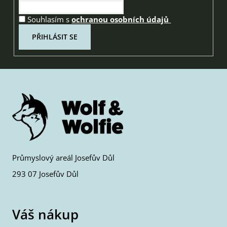
Souhlasím s
ochranou osobních údajů
PŘIHLÁSIT SE
Průmyslový areál Josefův Důl
293 07 Josefův Důl
Váš nákup