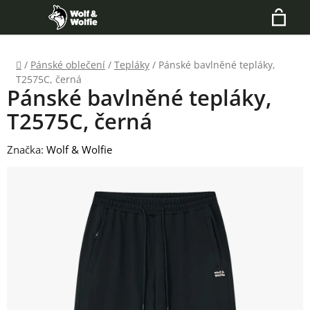
Přejít
Hledat
na
N
obsah
Domů
/
Pánské oblečení
/
Tepláky
/
Pánské bavlněné tepláky,
K
T2575C, černá
Pánské bavlněné tepláky,
T2575C, černá
Značka:
Wolf & Wolfie