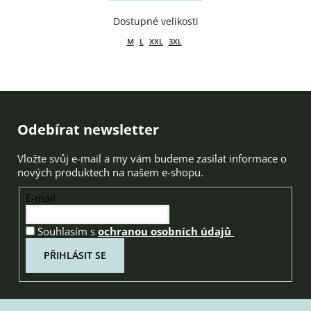
M
L
XXL
3XL
Zápatí
Odebírat newsletter
Vložte svůj e-mail a my vám budeme zasílat informace o
nových produktech na našem e-shopu.
E-mail
Souhlasím s
ochranou osobních údajů
PŘIHLÁSIT SE