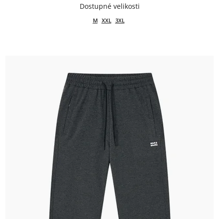
M
XXL
3XL