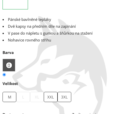
Pánské bavlněné tepláky
Dvě kapsy na předním díle na zapínání
V pase do nápletu s gumou a šňůrkou na stažení
Nohavice rovného střihu
Barva
Velikost
M
L
XL
XXL
3XL