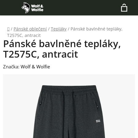
Přejít
Hledat
na
N
obsah
Domů
/
Pánské oblečení
/
Tepláky
/
Pánské bavlněné tepláky,
K
T2575C, antracit
Pánské bavlněné tepláky,
T2575C, antracit
Značka:
Wolf & Wolfie