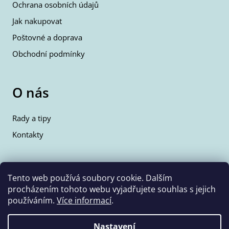
Ochrana osobních údajů
Jak nakupovat
Poštovné a doprava
Obchodní podmínky
O nás
Rady a tipy
Kontakty
Kontakty
Tento web používá soubory cookie. Dalším
procházením tohoto webu vyjadřujete souhlas s jejich
info@wolfie.cz
používáním.
Více informací
.
+420 777 350 662
Nastavení