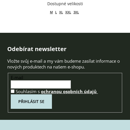
M
L
XL
XXL
3XL
Zápatí
Odebírat newsletter
Vložte svůj e-mail a my vám budeme zasílat informace o
nových produktech na našem e-shopu.
E-mail
Souhlasím s
ochranou osobních údajů
PŘIHLÁSIT SE