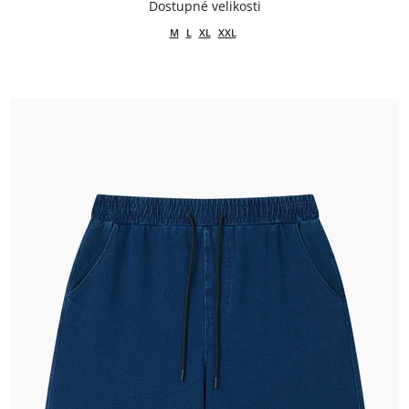
M
L
XL
XXL