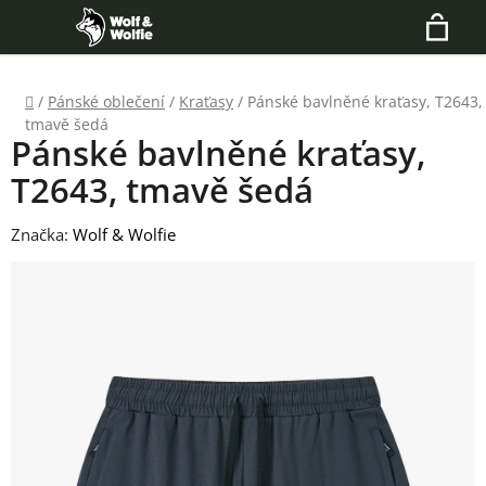
Přejít
Hledat
na
N
obsah
Domů
/
Pánské oblečení
/
Kraťasy
/
Pánské bavlněné kraťasy, T2643,
K
tmavě šedá
Pánské bavlněné kraťasy,
T2643, tmavě šedá
Značka:
Wolf & Wolfie