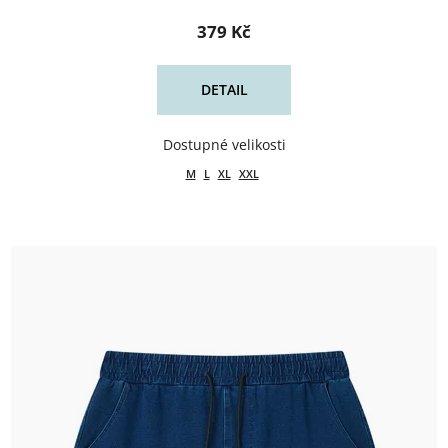
379 Kč
DETAIL
M
L
XL
XXL