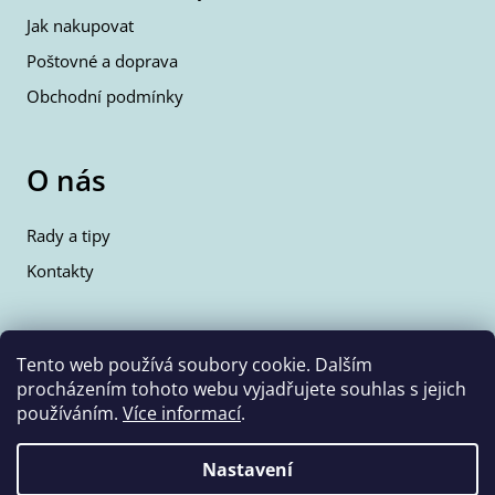
Jak nakupovat
Poštovné a doprava
Obchodní podmínky
O nás
Rady a tipy
Kontakty
Kontakty
Tento web používá soubory cookie. Dalším
procházením tohoto webu vyjadřujete souhlas s jejich
info@wolfie.cz
používáním.
Více informací
.
+420 777 350 662
Nastavení
Vytvořil Shoptet