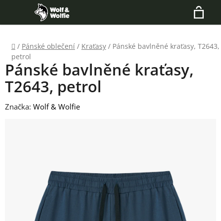
Přejít
Hledat
na
N
obsah
Domů
/
Pánské oblečení
/
Kraťasy
/
Pánské bavlněné kraťasy, T2643,
K
petrol
Pánské bavlněné kraťasy,
T2643, petrol
Značka:
Wolf & Wolfie