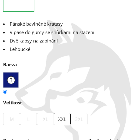
Pánské bavlněné kraťasy
V pase do gumy se šňůrkami na stažení
Dvě kapsy na zapínání
Lehoučké
Barva
Velikost
M
L
XL
XXL
3XL