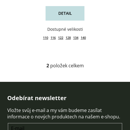
DETAIL
110
116
122
128
134
140
2
položek celkem
O
v
l
á
d
Zápatí
Odebírat newsletter
a
c
Vložte svůj e-mail a my vám budeme zasílat
í
informace o nových produktech na našem e-shopu.
p
r
E-mail