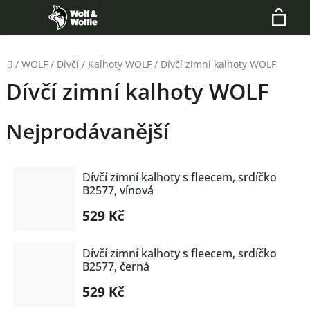
Přejít
Hledat
na
N
obsah
Domů
/
WOLF
/
Dívčí
/
Kalhoty WOLF
/
Dívčí zimní kalhoty WOLF
K
Dívčí zimní kalhoty WOLF
Nejprodávanější
Dívčí zimní kalhoty s fleecem, srdíčko
B2577, vínová
529 Kč
Dívčí zimní kalhoty s fleecem, srdíčko
B2577, černá
529 Kč