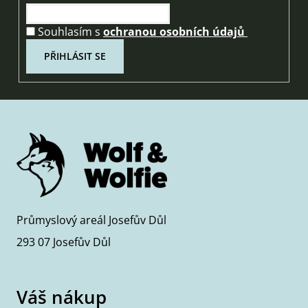
v
k
Souhlasím s
ochranou osobních údajů
y
v
PŘIHLÁSIT SE
ý
p
i
s
u
Průmyslový areál Josefův Důl
293 07 Josefův Důl
Váš nákup