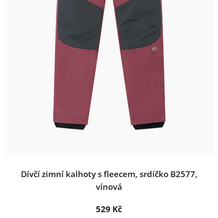
d
ů
u
k
t
ů
Dívčí zimní kalhoty s fleecem, srdíčko B2577,
vínová
529 Kč