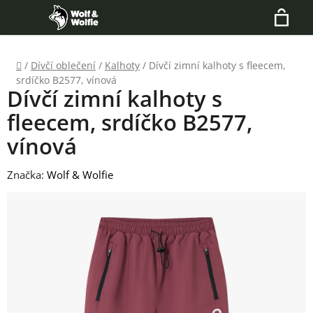
Přejít
Hledat
na
N
obsah
Domů
/
Dívčí oblečení
/
Kalhoty
/
Dívčí zimní kalhoty s fleecem,
K
srdíčko B2577, vínová
Dívčí zimní kalhoty s
fleecem, srdíčko B2577,
vínová
Značka:
Wolf & Wolfie