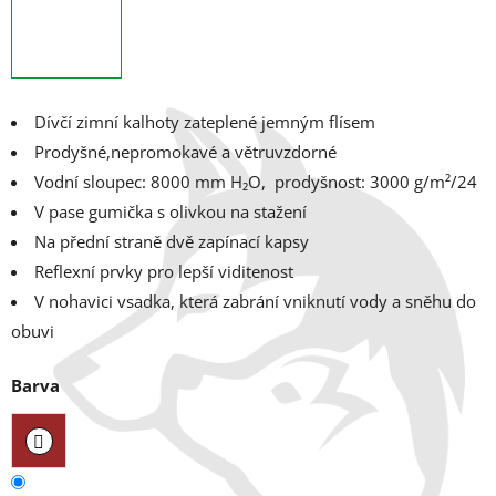
Dívčí zimní kalhoty zateplené jemným flísem
Prodyšné,nepromokavé a větruvzdorné
Vodní sloupec: 8000 mm H₂O, prodyšnost: 3000 g/m²/24
V pase gumička s olivkou na stažení
Na přední straně dvě zapínací kapsy
Reflexní prvky pro lepší viditenost
V nohavici vsadka, která zabrání vniknutí vody a sněhu do
obuvi
Barva