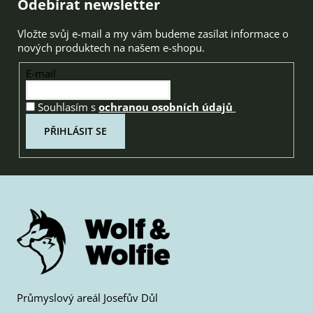
Zápatí
Odebírat newsletter
Vložte svůj e-mail a my vám budeme zasílat informace o
nových produktech na našem e-shopu.
E-mail
Souhlasím s
ochranou osobních údajů
PŘIHLÁSIT SE
Průmyslový areál Josefův Důl