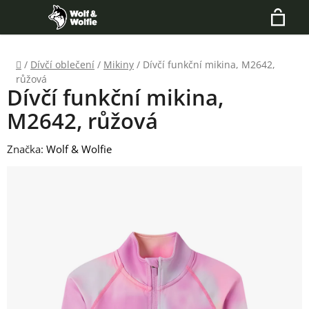
Přejít
Hledat
na
N
obsah
Domů
/
Dívčí oblečení
/
Mikiny
/
Dívčí funkční mikina, M2642,
K
růžová
Dívčí funkční mikina,
M2642, růžová
Značka:
Wolf & Wolfie