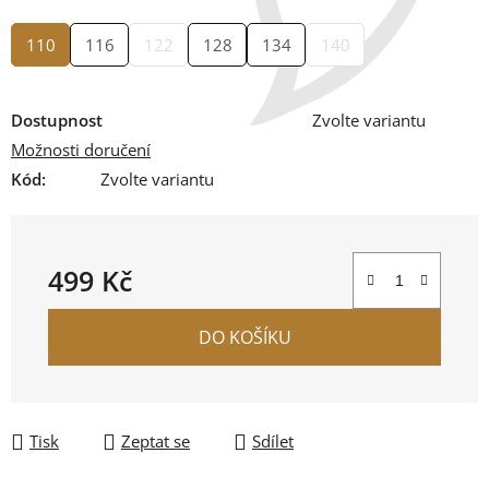
110
116
122
128
134
140
Dostupnost
Zvolte variantu
Možnosti doručení
Kód:
Zvolte variantu
499 Kč
Měrná cena:
DO KOŠÍKU
Tisk
Zeptat se
Sdílet