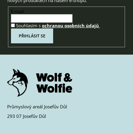
nových produktech na našem e-shopu.
E-mail
Souhlasím s
ochranou osobních údajů
PŘIHLÁSIT SE
Průmyslový areál Josefův Důl
293 07 Josefův Důl