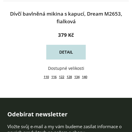
Dívčí bavlněná mikina s kapucí, Dream M2653,
fialková
379 Kč
DETAIL
110
116
122
128
134
140
Zápatí
Odebírat newsletter
Vložte svůj e-mail a my vám budeme zasílat informace o