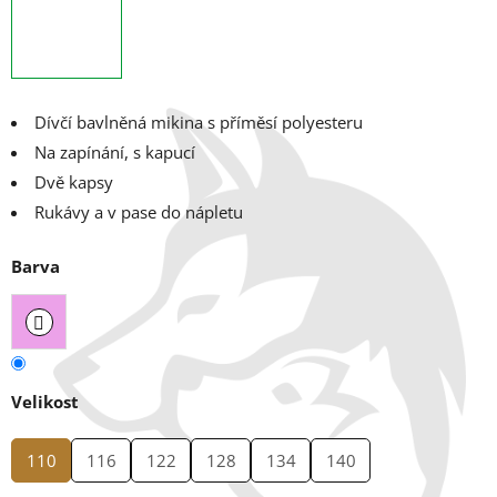
Dívčí bavlněná mikina s příměsí polyesteru
Na zapínání, s kapucí
Dvě kapsy
Rukávy a v pase do nápletu
Barva
Velikost
110
116
122
128
134
140