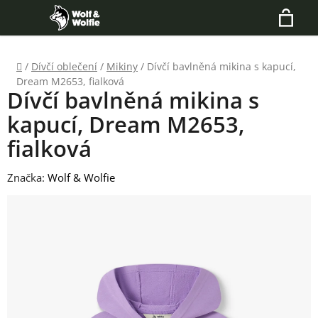
Přejít
Hledat
na
N
obsah
Domů
/
Dívčí oblečení
/
Mikiny
/
Dívčí bavlněná mikina s kapucí,
K
Dream M2653, fialková
Dívčí bavlněná mikina s
kapucí, Dream M2653,
fialková
Značka:
Wolf & Wolfie