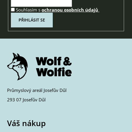
Souhlasím s
ochranou osobních údajů
PŘIHLÁSIT SE
Průmyslový areál Josefův Důl
293 07 Josefův Důl
Váš nákup