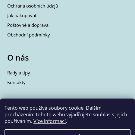
Ochrana osobních údajů
Jak nakupovat
Poštovné a doprava
Obchodní podmínky
O nás
Rady a tipy
Kontakty
Kontakty
Tento web používá soubory cookie. Dalším
procházením tohoto webu vyjadřujete souhlas s jejich
info@wolfie.cz
používáním.
Více informací
.
+420 777 350 662