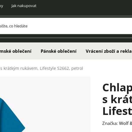
ky
Jak nakupovat
mské oblečení
Pánské oblečení
Vrácení zboží a rek
 krátkým rukávem, Lifestyle S2662, petrol
Chla
s kr
Lifes
Značka:
Wolf &