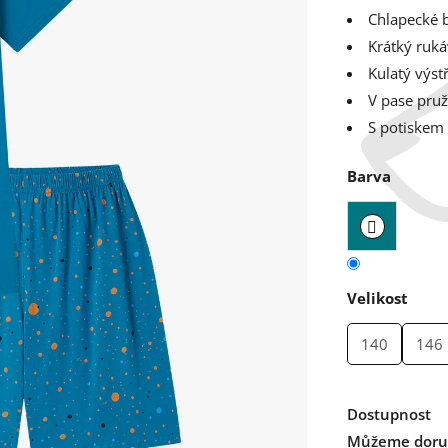
Chlapecké 
Krátký ruká
Kulatý výst
V pase pru
S potiskem
Barva
Velikost
140
146
Dostupnost
Můžeme doruč