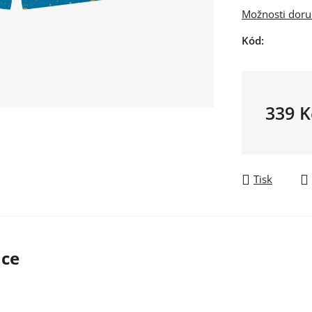
Možnosti doru
Kód:
339 K
Měrná ce
Tisk
ace