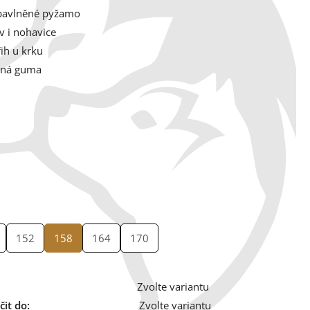
bavlněné pyžamo
v i nohavice
řih u krku
žná guma
152
158
164
170
Zvolte variantu
it do:
Zvolte variantu