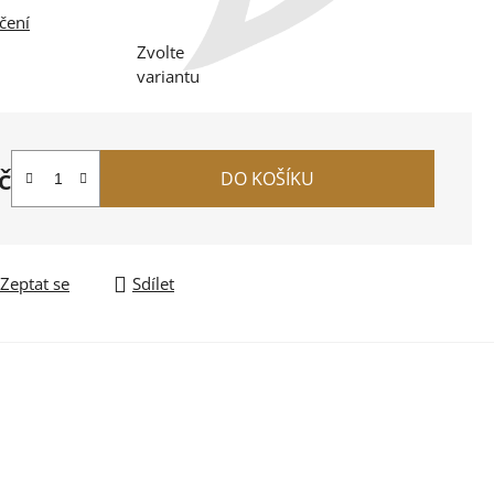
čení
Zvolte
variantu
č
DO KOŠÍKU
na:
Zeptat se
Sdílet