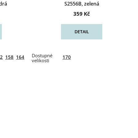
drá
S2556B, zelená
359 Kč
DETAIL
2
158
164
170