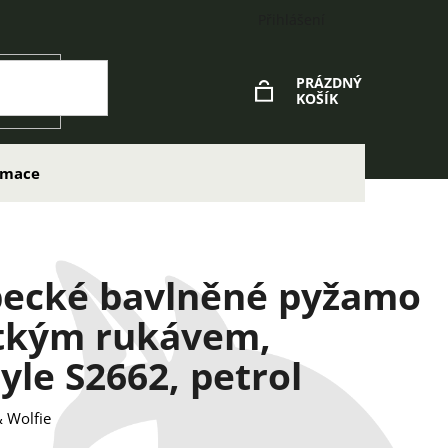
Přihlášení
PRÁZDNÝ
KOŠÍK
NÁKUPNÍ
KOŠÍK
lamace
pecké bavlněné pyžamo
átkým rukávem,
tyle S2662, petrol
 Wolfie