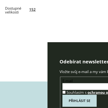
152
Odebírat newslette
Vložte svůj e-mail a my vám
E-mail
Souhlasím s
ochranou 
PŘIHLÁSIT SE
Z