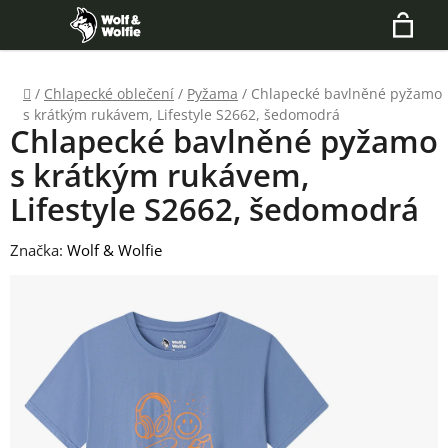
Přejít
Hledat
na
N
obsah
Domů
/
Chlapecké oblečení
/
Pyžama
/
Chlapecké bavlněné pyžamo
K
s krátkým rukávem, Lifestyle S2662, šedomodrá
Chlapecké bavlněné pyžamo
s krátkým rukávem,
Lifestyle S2662, šedomodrá
Značka:
Wolf & Wolfie