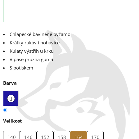
Chlapecké bavlněné pyžamo
Krátký rukáv i nohavice
Kulatý výstřih u krku
V pase pružná guma
S potiskem
Barva
Velikost
140
146
152
158
164
170