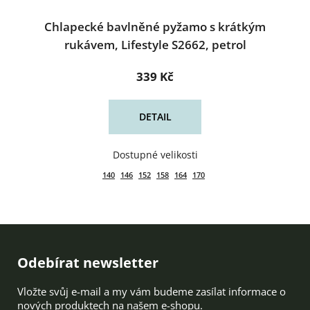
Chlapecké bavlněné pyžamo s krátkým
rukávem, Lifestyle S2662, petrol
339 Kč
DETAIL
140
146
152
158
164
170
Zápatí
Odebírat newsletter
Vložte svůj e-mail a my vám budeme zasílat informace o
nových produktech na našem e-shopu.