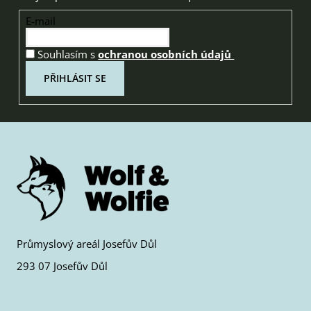
E-mail
Souhlasím s
ochranou osobních údajů
PŘIHLÁSIT SE
Průmyslový areál Josefův Důl
293 07 Josefův Důl