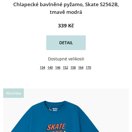
Chlapecké bavlněné pyžamo, Skate S2562B,
tmavě modrá
339 Kč
DETAIL
134
140
146
152
158
164
170
Novinka