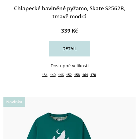
Chlapecké bavlněné pyžamo, Skate S2562B,
tmavě modrá
339 Kč
DETAIL
134
140
146
152
158
164
170
Novinka