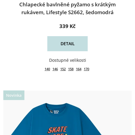
Chlapecké bavlněné pyžamo s krátkým
rukávem, Lifestyle S2662, šedomodrá
339 Kč
DETAIL
140
146
152
158
164
170
Novinka