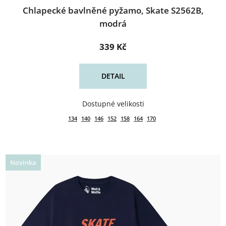
Chlapecké bavlněné pyžamo, Skate S2562B,
modrá
339 Kč
DETAIL
134
140
146
152
158
164
170
Novinka