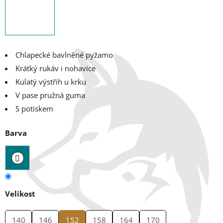
Chlapecké bavlněné pyžamo
Krátký rukáv i nohavice
Kulatý výstřih u krku
V pase pružná guma
S potiskem
Barva
Velikost
140
146
152
158
164
170