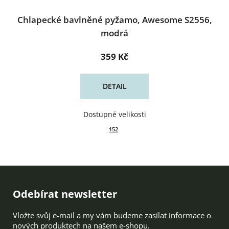
Chlapecké bavlněné pyžamo, Awesome S2556,
modrá
359 Kč
DETAIL
152
Zápatí
Odebírat newsletter
Vložte svůj e-mail a my vám budeme zasílat informace o
nových produktech na našem e-shopu.