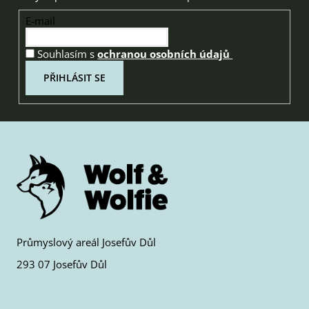
E-mail
Souhlasím s
ochranou osobních údajů
PŘIHLÁSIT SE
Průmyslový areál Josefův Důl
293 07 Josefův Důl