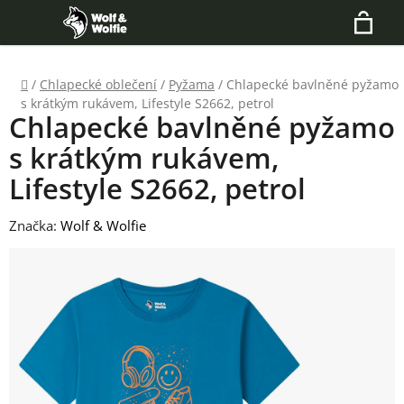
Přejít
Hledat
na
N
obsah
Domů
/
Chlapecké oblečení
/
Pyžama
/
Chlapecké bavlněné pyžamo
K
s krátkým rukávem, Lifestyle S2662, petrol
Chlapecké bavlněné pyžamo
s krátkým rukávem,
Lifestyle S2662, petrol
Značka:
Wolf & Wolfie