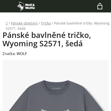
Přejít
Hledat
na
N
obsah
Domů
/
Pánské oblečení
/
Trička
/
Pánské bavlněné tričko, Wyoming
K
S2571, šedá
Pánské bavlněné tričko,
Wyoming S2571, šedá
Značka:
WOLF