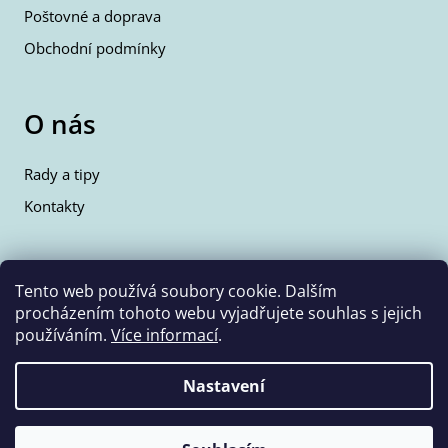
Poštovné a doprava
Obchodní podmínky
O nás
Rady a tipy
Kontakty
Kontakty
Tento web používá soubory cookie. Dalším
procházením tohoto webu vyjadřujete souhlas s jejich
info@wolfie.cz
používáním.
Více informací
.
+420 777 350 662
Nastavení
Vytvořil Shoptet
Copyright 2026
Wolf & Wolfie
. Všechna práva vyhrazena.