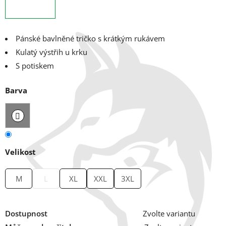
Pánské bavlněné tričko s krátkým rukávem
Kulatý výstřih u krku
S potiskem
Barva
Velikost
M
L
XL
XXL
3XL
Dostupnost
Zvolte variantu