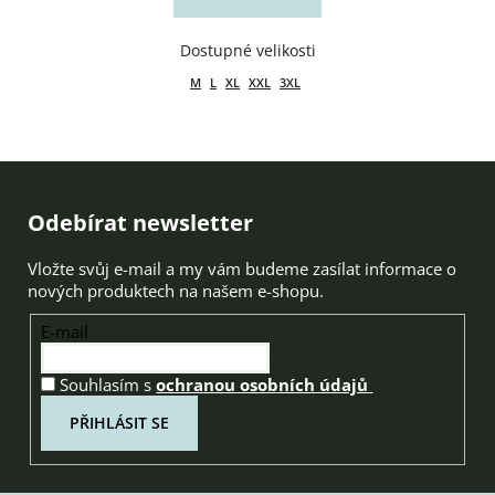
M
L
XL
XXL
3XL
Zápatí
Odebírat newsletter
Vložte svůj e-mail a my vám budeme zasílat informace o
nových produktech na našem e-shopu.
E-mail
Souhlasím s
ochranou osobních údajů
PŘIHLÁSIT SE