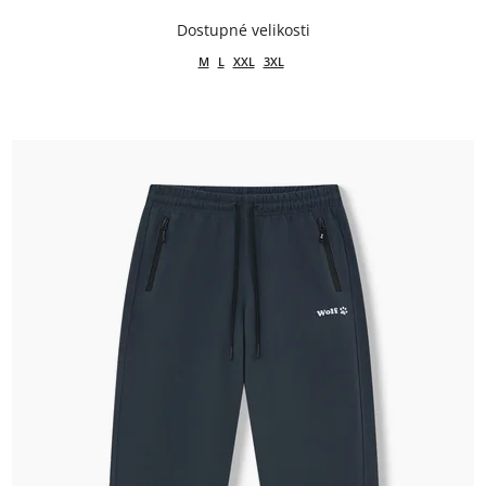
M
L
XXL
3XL