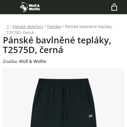
Přejít
Hledat
na
N
obsah
Domů
/
Pánské oblečení
/
Tepláky
/
Pánské bavlněné tepláky,
K
T2575D, černá
Pánské bavlněné tepláky,
T2575D, černá
Značka:
Wolf & Wolfie