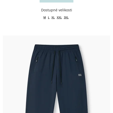
M
L
XL
XXL
3XL