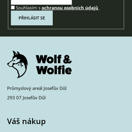
Souhlasím s
ochranou osobních údajů
PŘIHLÁSIT SE
Průmyslový areál Josefův Důl
293 07 Josefův Důl
Váš nákup