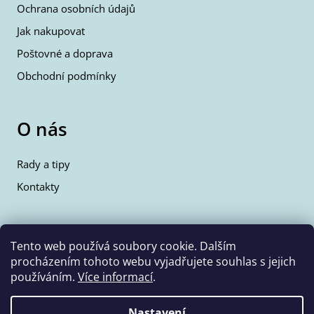
Ochrana osobních údajů
Jak nakupovat
Poštovné a doprava
Obchodní podmínky
O nás
Rady a tipy
Kontakty
Kontakty
Tento web používá soubory cookie. Dalším
procházením tohoto webu vyjadřujete souhlas s jejich
info@wolfie.cz
používáním.
Více informací
.
+420 777 350 662
Nastavení