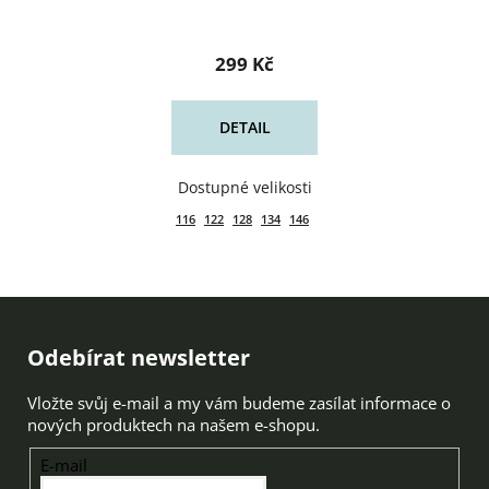
299 Kč
DETAIL
116
122
128
134
146
Zápatí
Odebírat newsletter
Vložte svůj e-mail a my vám budeme zasílat informace o
nových produktech na našem e-shopu.
E-mail