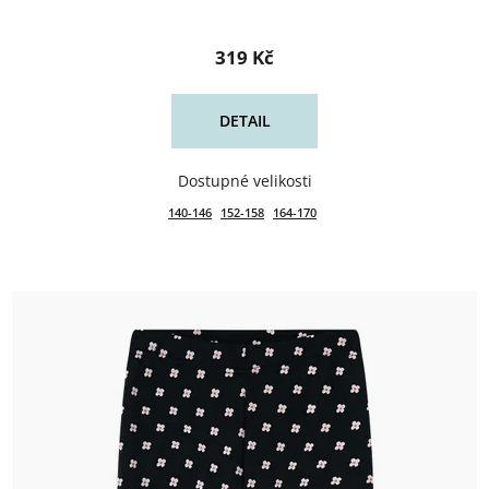
319 Kč
DETAIL
140-146
152-158
164-170