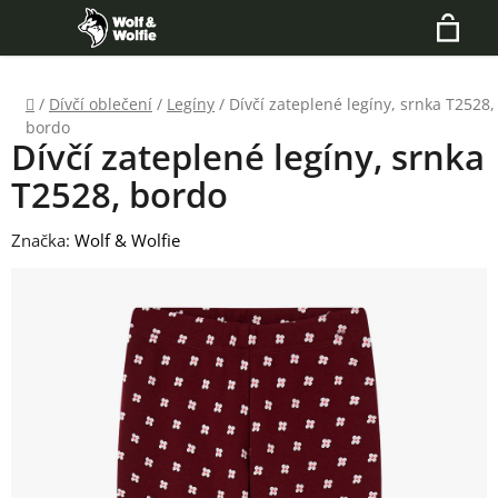
Přejít
Hledat
na
N
obsah
Domů
/
Dívčí oblečení
/
Legíny
/
Dívčí zateplené legíny, srnka T2528,
K
bordo
Dívčí zateplené legíny, srnka
T2528, bordo
Značka:
Wolf & Wolfie