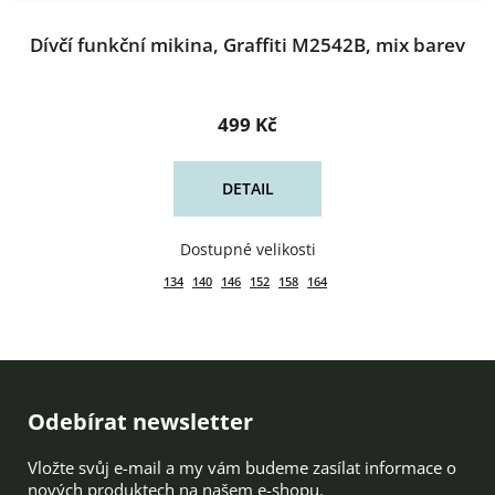
Dívčí funkční mikina, Graffiti M2542B, mix barev
499 Kč
DETAIL
134
140
146
152
158
164
Zápatí
Odebírat newsletter
Vložte svůj e-mail a my vám budeme zasílat informace o
nových produktech na našem e-shopu.