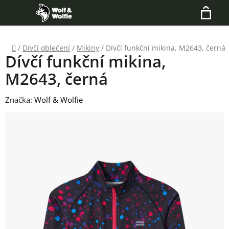
Přejít
Hledat
na
N
obsah
Domů
/
Dívčí oblečení
/
Mikiny
/
Dívčí funkční mikina, M2643, černá
K
Dívčí funkční mikina,
M2643, černá
Značka:
Wolf & Wolfie