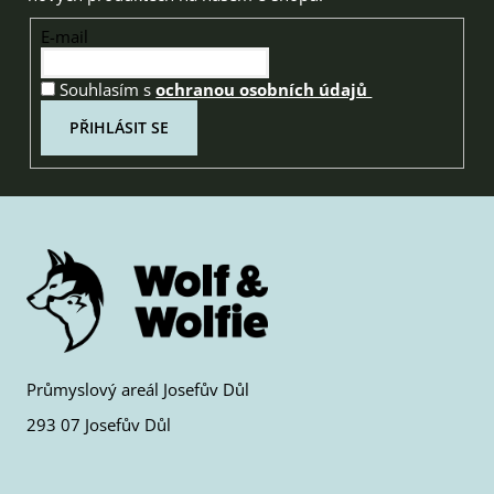
E-mail
Souhlasím s
ochranou osobních údajů
PŘIHLÁSIT SE
Průmyslový areál Josefův Důl
293 07 Josefův Důl