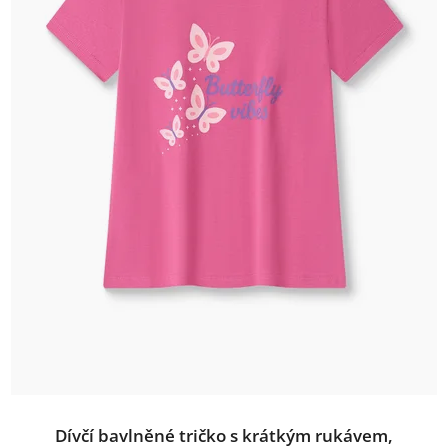
Dívčí bavlněné tričko s krátkým rukávem,