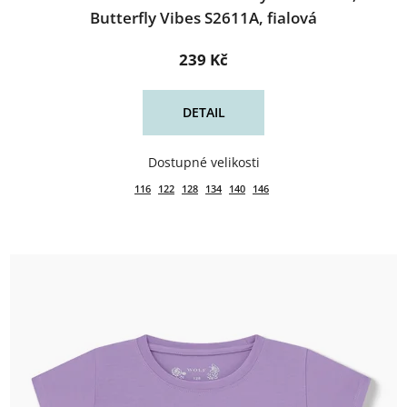
Butterfly Vibes S2611A, fialová
239 Kč
DETAIL
116
122
128
134
140
146