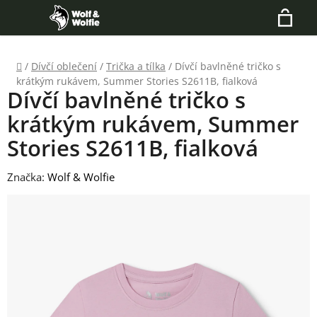
Přejít
Hledat
na
N
obsah
Domů
/
Dívčí oblečení
/
Trička a tílka
/
Dívčí bavlněné tričko s
K
krátkým rukávem, Summer Stories S2611B, fialková
Dívčí bavlněné tričko s
krátkým rukávem, Summer
Stories S2611B, fialková
Značka:
Wolf & Wolfie