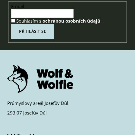
E-mail
Souhlasím s
ochranou osobních údajů
PŘIHLÁSIT SE
Průmyslový areál Josefův Důl
293 07 Josefův Důl