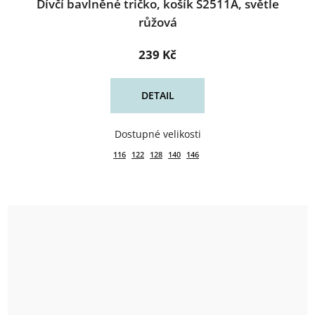
Dívčí bavlněné tričko, košík S2511A, světle
růžová
239 Kč
DETAIL
116
122
128
140
146