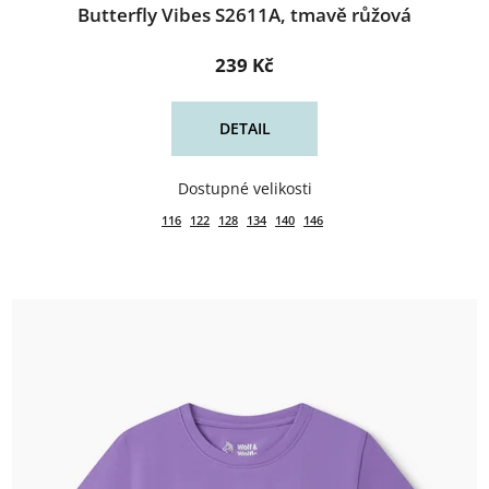
Butterfly Vibes S2611A, tmavě růžová
239 Kč
DETAIL
116
122
128
134
140
146