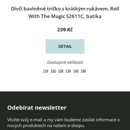
Dívčí bavlněné tričko s krátkým rukávem, Roll
With The Magic S2611C, batika
239 Kč
DETAIL
116
122
128
134
140
146
Zápatí
Odebírat newsletter
Vložte svůj e-mail a my vám budeme zasílat informace o
nových produktech na našem e-shopu.