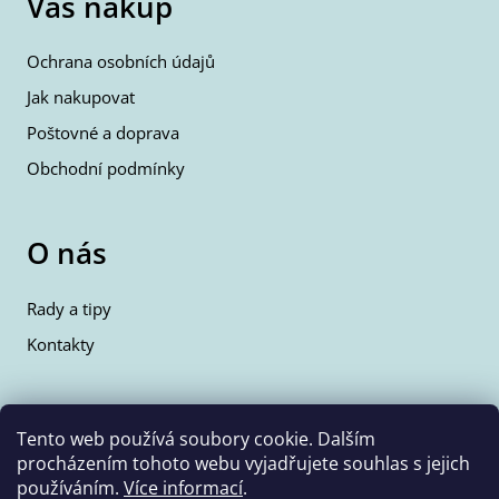
Váš nákup
Ochrana osobních údajů
Jak nakupovat
Poštovné a doprava
Obchodní podmínky
O nás
Rady a tipy
Kontakty
Kontakty
Tento web používá soubory cookie. Dalším
procházením tohoto webu vyjadřujete souhlas s jejich
info@wolfie.cz
používáním.
Více informací
.