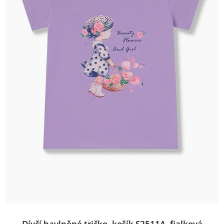
Dívčí bavlněné tričko, košík S2511A, fialková