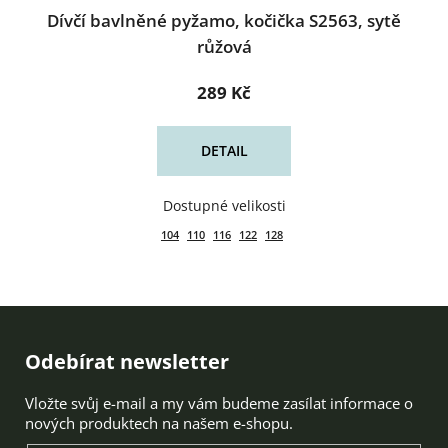
Dívčí bavlněné pyžamo, kočička S2563, sytě
růžová
289 Kč
DETAIL
104
110
116
122
128
Zápatí
Odebírat newsletter
Vložte svůj e-mail a my vám budeme zasílat informace o
nových produktech na našem e-shopu.