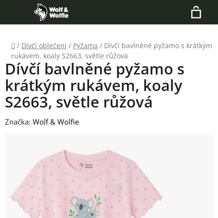
Přejít
Hledat
na
N
obsah
Domů
/
Dívčí oblečení
/
Pyžama
/
Dívčí bavlněné pyžamo s krátkým
K
rukávem, koaly S2663, světle růžová
Dívčí bavlněné pyžamo s
krátkým rukávem, koaly
S2663, světle růžová
Značka:
Wolf & Wolfie