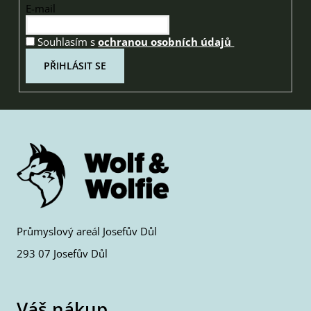
E-mail
Souhlasím s
ochranou osobních údajů
PŘIHLÁSIT SE
Průmyslový areál Josefův Důl
293 07 Josefův Důl
Váš nákup