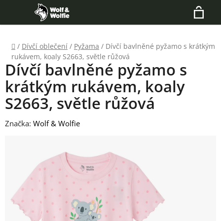
Přejít
Hledat
na
N
obsah
Domů
/
Dívčí oblečení
/
Pyžama
/
Dívčí bavlněné pyžamo s krátkým
K
rukávem, koaly S2663, světle růžová
Dívčí bavlněné pyžamo s
krátkým rukávem, koaly
S2663, světle růžová
Značka:
Wolf & Wolfie