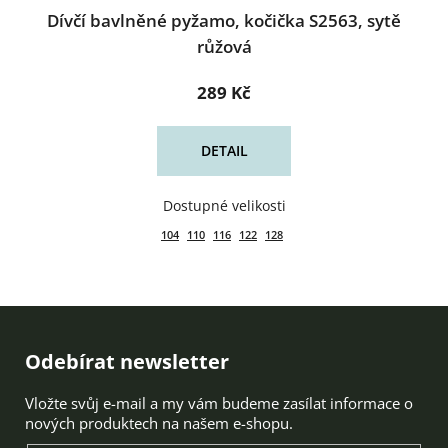
Dívčí bavlněné pyžamo, kočička S2563, sytě
růžová
289 Kč
DETAIL
104
110
116
122
128
Zápatí
Odebírat newsletter
Vložte svůj e-mail a my vám budeme zasílat informace o
nových produktech na našem e-shopu.