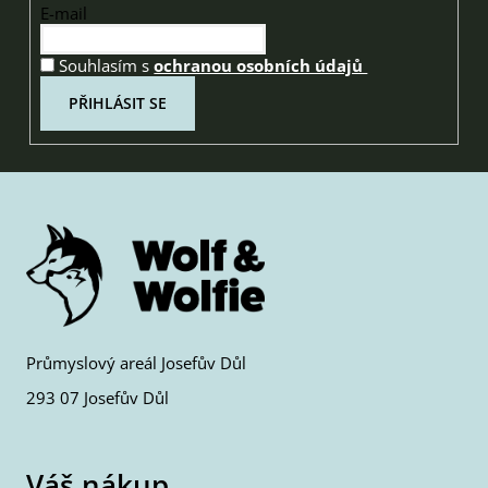
E-mail
Souhlasím s
ochranou osobních údajů
PŘIHLÁSIT SE
Průmyslový areál Josefův Důl
293 07 Josefův Důl
Váš nákup