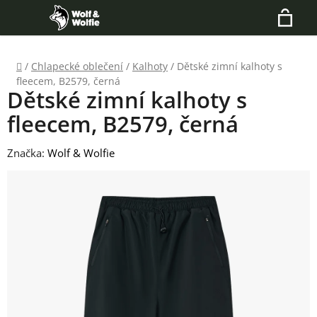
Přejít
Hledat
na
N
obsah
Domů
/
Chlapecké oblečení
/
Kalhoty
/
Dětské zimní kalhoty s
K
fleecem, B2579, černá
Dětské zimní kalhoty s
fleecem, B2579, černá
Značka:
Wolf & Wolfie