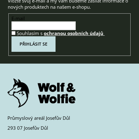
Vložte svůj e-mail a my vám budeme zasílat informace o
nových produktech na našem e-shopu.
E-mail
Souhlasím s
ochranou osobních údajů
PŘIHLÁSIT SE
Průmyslový areál Josefův Důl
293 07 Josefův Důl