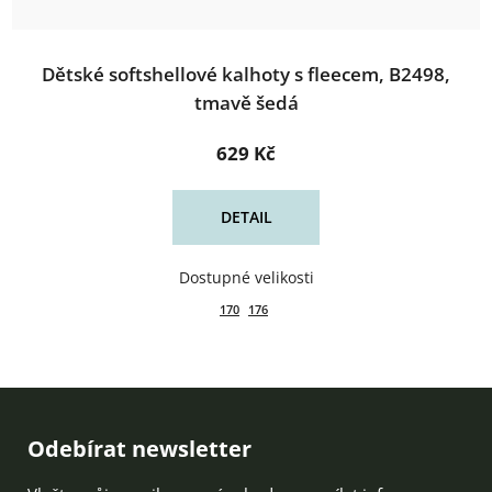
Dětské softshellové kalhoty s fleecem, B2498,
tmavě šedá
629 Kč
DETAIL
170
176
Zápatí
Odebírat newsletter