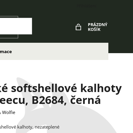
Přihlášení
PRÁZDNÝ
KOŠÍK
NÁKUPNÍ
KOŠÍK
lamace
é softshellové kalhoty
leecu, B2684, černá
 Wolfie
shellové kalhoty, nezateplené