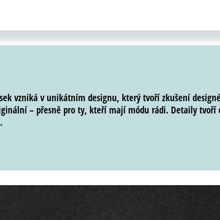
sek vzniká v
unikátním designu
, který tvoří
zkušení designé
iginální
– přesně pro ty, kteří
mají módu rádi. Detaily tvoří 
.