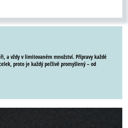
ři
, a
vždy v limitovaném množství
. Přípravy každé
celek, proto je každý pečlivě promyšlený – od