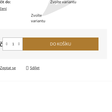
it do:
Zvolte variantu
čení
Zvolte
variantu
č
DO KOŠÍKU
na:
Zeptat se
Sdílet