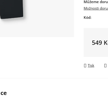
Můžeme doruč
Možnosti doru
Kód:
549 K
Měrná ce
Tisk
ace