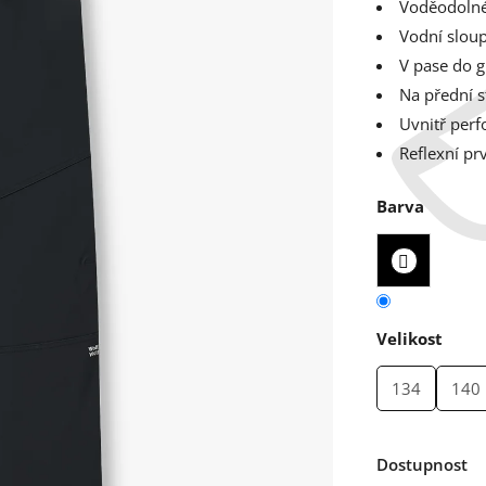
Voděodolné
Vodní slou
V pase do 
Na přední s
Uvnitř perf
Reflexní pr
Barva
Velikost
134
140
Dostupnost