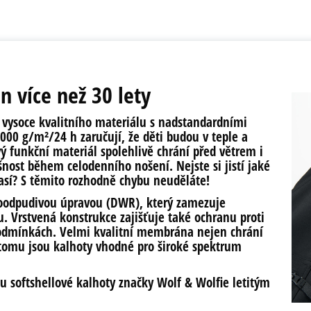
en více než 30 lety
z
vysoce kvalitního materiálu
s nadstandardními
3000 g/m²/24 h
zaručují, že děti budou v teple a
vý funkční materiál
spolehlivě chrání před větrem i
šnost během celodenního nošení. Nejste si jistí jaké
así? S těmito rozhodně chybu neuděláte!
oodpudivou úpravou (DWR)
, který zamezuje
u. Vrstvená konstrukce zajišťuje také
ochranu proti
 podmínkách.
Velmi kvalitní membrána
nejen chrání
omu jsou kalhoty vhodné pro široké spektrum
u softshellové kalhoty značky
Wolf & Wolfie
letitým