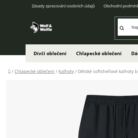
Přejít
Zásady zpracování osobních údajů
Obchodní podmín
na
obsah
Dívčí oblečení
Chlapecké oblečení
Dá
Domů
/
Chlapecké oblečení
/
Kalhoty
/
Dětské softshellové kalhoty b