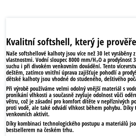
Kvalitní softshell, který je prověř
Naše softshellové kalhoty jsou více než 30 let vyráběny 
vlastnostmi.
Vodní sloupec 8000 mm/H₂O
a
prodyšnost 
suchu i při divokém venkovním dovádění. Tento
vícevrst
deštěm, zatímco vnitřní úprava zajišťuje pohodlí a prody
dětské kalhoty jsou vhodné do studeného, deštivého poč
Při výrobě používáme velmi odolný vnější materiál s
vod
pronikání vlhkosti a současně zvyšuje odolnost vůči oděr
větru
, což je zásadní pro komfort dítěte v nepříznivých
proti vodě, ale také
odvádí vlhkost
během pohybu. Díky t
venkovních aktivit.
Díky kombinaci technologického postupu a materiálů jso
bestsellerem na českém trhu.