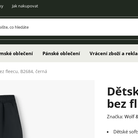
ky
Jak nakupovat
mské oblečení
Pánské oblečení
Vrácení zboží a rek
ez fleecu, B2684, černá
Dětsk
bez f
Značka:
Wolf &
Dětské soft