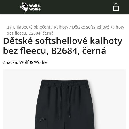
Přejít
Hledat
na
N
obsah
Domů
/
Chlapecké oblečení
/
Kalhoty
/
Dětské softshellové kalhoty
K
bez fleecu, B2684, černá
Dětské softshellové kalhoty
bez fleecu, B2684, černá
Značka:
Wolf & Wolfie