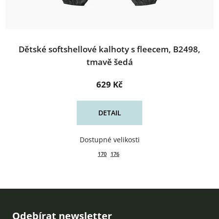
Dětské softshellové kalhoty s fleecem, B2498,
tmavě šedá
629 Kč
DETAIL
170
176
Zápatí
Odebírat newsletter