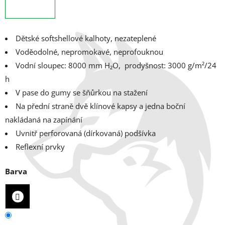
Dětské softshellové kalhoty, nezateplené
Voděodolné, nepromokavé, neprofouknou
Vodní sloupec: 8000 mm H₂O, p
rodyšnost: 3000 g/m²/24
h
V pase do gumy se šňůrkou na stažení
Na přední straně dvě klínové kapsy a jedna boční
nakládaná na zapínání
Uvnitř perforovaná (dírkovaná) podšívka
Reflexní prvky
Barva