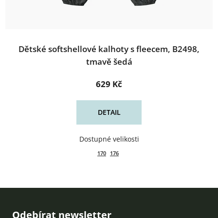
Dětské softshellové kalhoty s fleecem, B2498,
tmavě šedá
629 Kč
DETAIL
170
176
Zápatí
Odebírat newsletter