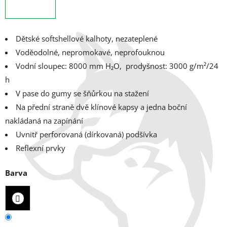
Dětské softshellové kalhoty, nezateplené
Voděodolné, nepromokavé, neprofouknou
Vodní sloupec: 8000 mm H₂O, p
rodyšnost: 3000 g/m²/24
h
V pase do gumy se šňůrkou na stažení
Na přední straně dvě klínové kapsy a jedna boční
nakládaná na zapínání
Uvnitř perforovaná (dírkovaná) podšívka
Reflexní prvky
Barva