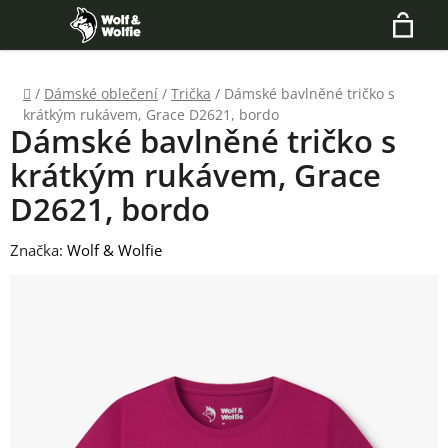
Přejít
Hledat
na
N
obsah
Domů
/
Dámské oblečení
/
Trička
/
Dámské bavlněné tričko s
K
krátkým rukávem, Grace D2621, bordo
Dámské bavlněné tričko s
krátkým rukávem, Grace
D2621, bordo
Značka:
Wolf & Wolfie