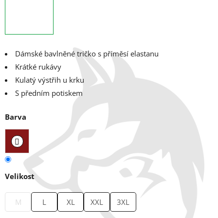
Dámské bavlněné tričko s příměsí elastanu
Krátké rukávy
Kulatý výstřih u krku
S předním potiskem
Barva
Velikost
M
L
XL
XXL
3XL