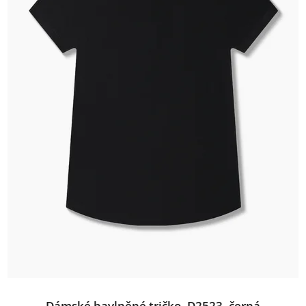
Dámské bavlněné tričko, D2523, černá