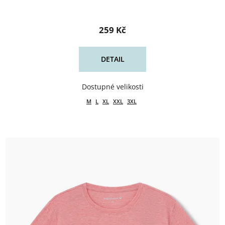
259 Kč
DETAIL
M
L
XL
XXL
3XL