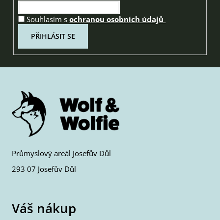
Souhlasím s
ochranou osobních údajů
PŘIHLÁSIT SE
Průmyslový areál Josefův Důl
293 07 Josefův Důl
Váš nákup