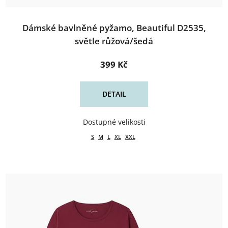
Dámské bavlněné pyžamo, Beautiful D2535,
světle růžová/šedá
399 Kč
DETAIL
S
M
L
XL
XXL