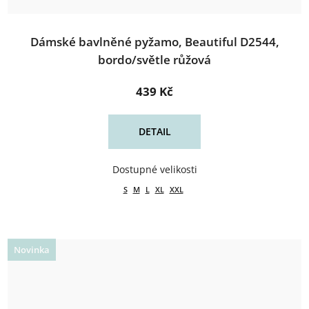
Dámské bavlněné pyžamo, Beautiful D2544,
bordo/světle růžová
439 Kč
DETAIL
S
M
L
XL
XXL
Novinka