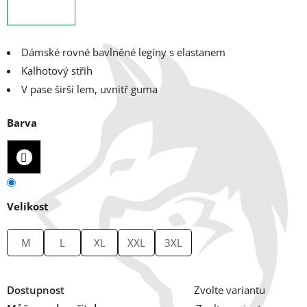
Dámské rovné bavlněné legíny s elastanem
Kalhotový střih
V pase širší lem, uvnitř guma
Barva
Velikost
M
L
XL
XXL
3XL
Dostupnost
Zvolte variantu