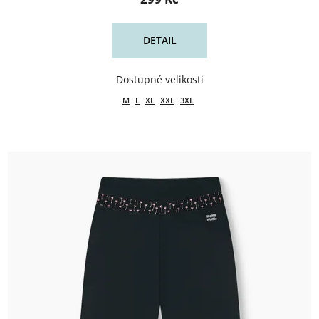
DETAIL
M
L
XL
XXL
3XL