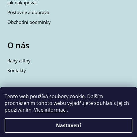
Jak nakupovat
Poštovné a doprava
Obchodní podmínky
O nás
Rady a tipy
Kontakty
Kontakty
Tento web používá soubory cookie. Dalším
procházením tohoto webu vyjadřujete souhlas s jejich
info@wolfie.cz
používáním.
Více informací
.
+420 777 350 662
Nastavení
Vytvořil Shoptet