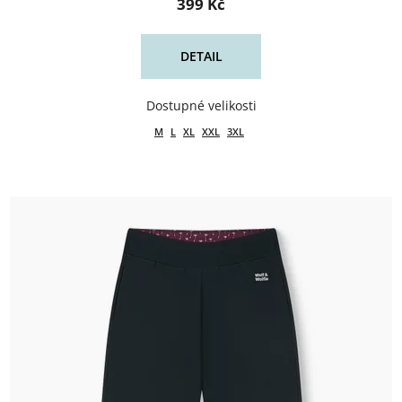
399 Kč
DETAIL
M
L
XL
XXL
3XL