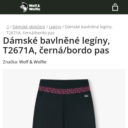
Přejít
Hledat
na
N
obsah
Domů
/
Dámské oblečení
/
Legíny
/
Dámské bavlněné legíny,
K
T2671A, černá/bordo pas
Dámské bavlněné legíny,
T2671A, černá/bordo pas
Značka:
Wolf & Wolfie